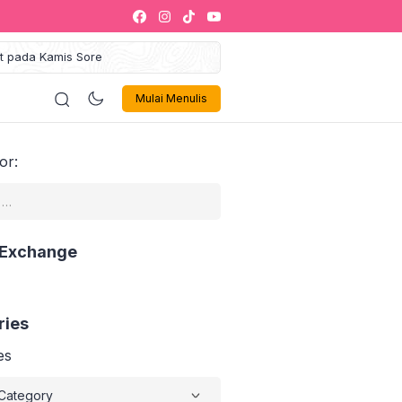
at pada Kamis Sore
gung Maulid Akbar 2025
ustahik Jadi Muzakki
logi
Politik
Olahraga
Musik 🎶
Sign In
iklan
Mulai Menulis
kaf Sukses Siap Jadi Ikon
egori Zakat Management
alaysia
or:
Gelar Leadership Training
kti Inovasi dan Tata Kelola
Israel Akan Dibebaskan
 1000 Penerima Manfaat
 Exchange
ries
es