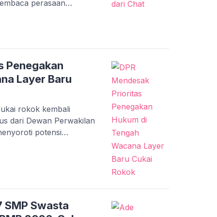
t membaca perasaan
sukaan atau kurangnya
ru terlihat jelas dari
m pesan. Memahami
tu kita menafsirkan
 akurat. Mendeteksi
as Penegakan
na Layer Baru
ukai rokok kembali
us dari Dewan Perwakilan
enyoroti potensi
edaran rokok ilegal,
egakan hukum harus
an ini diharapkan
enerimaan negara dan
an mengenai simplifikasi
47 SMP Swasta