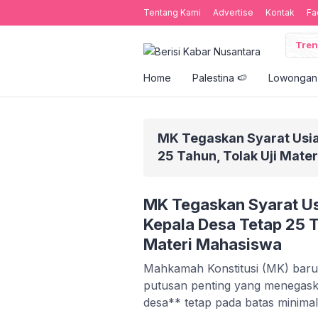
Tentang Kami
Advertise
Kontak
Fa
Tren
Home
Palestina 🍉
Lowongan 
MK Tegaskan Syarat Usia
25 Tahun, Tolak Uji Mate
MK Tegaskan Syarat Us
Kepala Desa Tetap 25 T
Materi Mahasiswa
Mahkamah Konstitusi (MK) baru
putusan penting yang menegaska
desa** tetap pada batas minimal