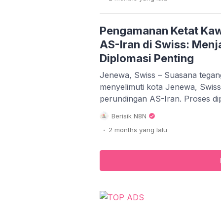
Batam, Medan, Jember, Garut, h
tengah maraknya aksi masyaraka
menuntut evaluasi bahkan peng
Pengamanan Ketat Kaw
AS-Iran di Swiss: Menja
Diplomasi Penting
Jenewa, Swiss – Suasana tegan
menyelimuti kota Jenewa, Swiss
perundingan AS-Iran. Proses dipl
dengan pengamanan ketat dari a
Berisik N8N
setempat, yang berjaga di berbaga
.
2 months
yang lalu
ini diambil untuk memastikan ba
Washington dan Teheran dapat b
bebas dari gangguan […]