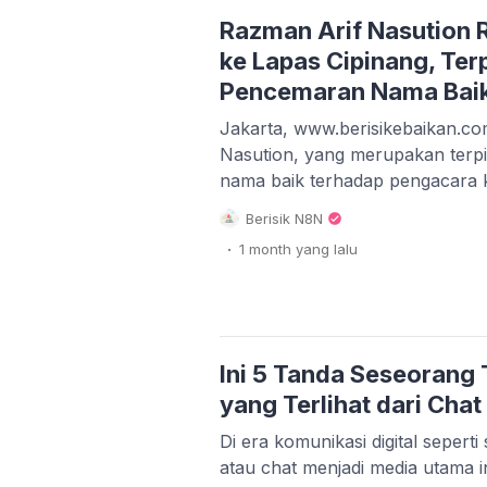
tingkat desa. Pernyataan ini me
Razman Arif Nasution 
ke Lapas Cipinang, Ter
Pencemaran Nama Baik
Jakarta, www.berisikebaikan.co
Nasution, yang merupakan ter
nama baik terhadap pengacara
Hutapea, kini resmi dijebloskan
Berisik N8N
Pemasyarakatan (Lapas) Kelas I 
.
1 month
yang lalu
Penahanan Razman Arif Nasution
Jumat, 25 Juni 2026, menyusu
kasasinya oleh Mahkamah Agun
terhadap Razman ini […]
Ini 5 Tanda Seseorang 
yang Terlihat dari Chat
Di era komunikasi digital sepert
atau chat menjadi media utama in