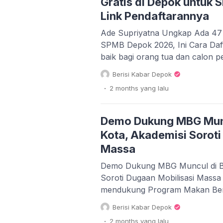
Gratis di Depok untuk
Link Pendaftarannya
Ade Supriyatna Ungkap Ada 47
SPMB Depok 2026, Ini Cara Da
baik bagi orang tua dan calon p
mendapatkan kursi di sekolah n
Berisi Kabar Depok
Depok kembali menghadirkan Pr
.
2 months
yang lalu
Swasta Gratis (RSSG) pada Sis
Baru (SPMB) Tahun Ajaran 202
Demo Dukung MBG Munc
Kota, Akademisi Soroti
Massa
Demo Dukung MBG Muncul di Be
Soroti Dugaan Mobilisasi Massa
mendukung Program Makan Berg
beberapa hari terakhir muncul d
Berisi Kabar Depok
Indonesia. Demonstrasi yang ber
.
2 months
yang lalu