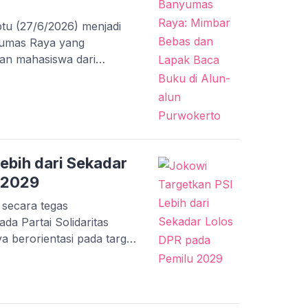
tu (27/6/2026) menjadi
yumas Raya yang
an mahasiswa dari
ung dalam BEM Banyumas
ka terkait kebijakan
tengah orasi dan tuntutan,
ehadiran lapak baca buku
masyarakat umum.
ebih dari Sekadar
 2029
 secara tegas
a Partai Solidaritas
a berorientasi pada target
ada Pemilu 2029. Dalam
en Jokowi meminta kader
ebih besar, yaitu
 secara optimal hingga ke