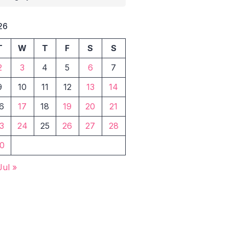
26
T
W
T
F
S
S
2
3
4
5
6
7
9
10
11
12
13
14
6
17
18
19
20
21
3
24
25
26
27
28
0
Jul »