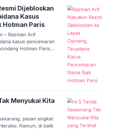
negaskan […]
Resmi Dijebloskan
pidana Kasus
 Hotman Paris
m – Razman Arif
pidana kasus pencemaran
 kondang Hotman Paris
 ke Lembaga
Cipinang, Jakarta Timur.
 ini dilakukan pada
l penolakan permohonan
g (MA). Eksekusi hukum
Tak Menyukai Kita
i sekarang, pesan singkat
teraksi. Namun, di balik