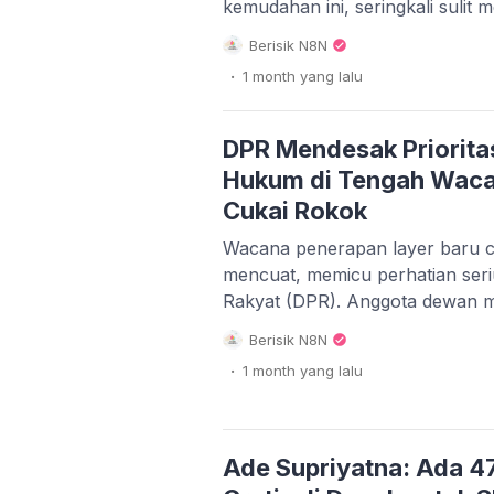
kemudahan ini, seringkali suli
seseorang. Terkadang, ketidak
Berisik N8N
minat seseorang terhadap kita just
.
1 month
yang lalu
kebiasaan mereka saat berkiri
isyarat-isyarat ini dapat memban
dinamika hubungan dengan lebih
DPR Mendesak Priorit
tanda […]
Hukum di Tengah Waca
Cukai Rokok
Wacana penerapan layer baru c
mencuat, memicu perhatian seri
Rakyat (DPR). Anggota dewan m
kebijakan ini dalam menekan per
Berisik N8N
namun menegaskan bahwa pen
.
1 month
yang lalu
menjadi prioritas utama. Kebijak
membawa dampak positif bagi p
kesehatan masyarakat. Pembahas
tarif cukai ini menjadi […]
Ade Supriyatna: Ada 