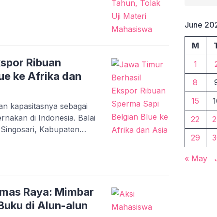
an oleh sejumlah mahasiswa
r 3 Tahun 2024 tentang
an, ketentuan mengenai
June 20
tidak mengalami
M
s regulasi […]
kspor Ribuan
1
ue ke Afrika dan
8
15
1
n kapasitasnya sebagai
nakan di Indonesia. Balai
22
2
 Singosari, Kabupaten
29
3
por ribuan sperma sapi
 di benua Afrika dan Asia.
« May
 nyata dari upaya
ong unggul yang didukung
i Jawa […]
mas Raya: Mimbar
Buku di Alun-alun