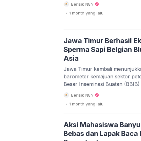
menolak uji materi yang diajuk
Berisik N8N
terhadap Undang-Undang Nomo
.
1 month
yang lalu
Desa (UU Desa). Dengan demiki
usia minimal calon kepala desa 
perubahan, memastikan stabilita
Jawa Timur Berhasil E
Sperma Sapi Belgian Bl
Asia
Jawa Timur kembali menunjukka
barometer kemajuan sektor peter
Besar Inseminasi Buatan (BBIB)
Malang, berhasil melakukan eks
Berisik N8N
Belgian Blue ke sejumlah negara
.
1 month
yang lalu
Pencapaian ini merupakan hasil
pengembangan genetik sapi pot
penuh oleh Pemerintah Provins
Aksi Mahasiswa Banyu
Bebas dan Lapak Baca 