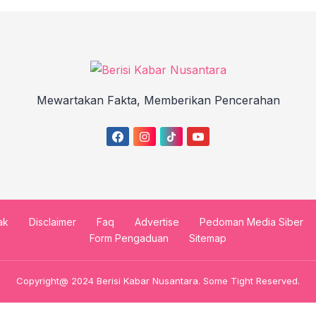
Mewartakan Fakta, Memberikan Pencerahan
ak
Disclaimer
Faq
Advertise
Pedoman Media Siber
Form Pengaduan
Sitemap
Copyright@ 2024 Berisi Kabar Nusantara. Some Tight Reserved.