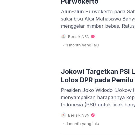
Purwokerto
Alun-alun Purwokerto pada Sab
saksi bisu Aksi Mahasiswa Ban
menggelar mimbar bebas. Ratus
berbagai kampus yang tergab
Berisik N8N
Raya menyuarakan aspirasi mere
.
1 month
yang lalu
pemerintah. Uniknya, di tengah-
aksi ini juga diwarnai dengan k
gratis yang menarik perhatian 
Kronologi […]
Jokowi Targetkan PSI L
Lolos DPR pada Pemilu
Presiden Joko Widodo (Jokowi)
menyampaikan harapannya kepad
Indonesia (PSI) untuk tidak hany
lolos ambang batas parlemen p
Berisik N8N
sebuah arahan penting, Presid
.
1 month
yang lalu
PSI untuk mengejar target yang l
memastikan mesin partai bekerja