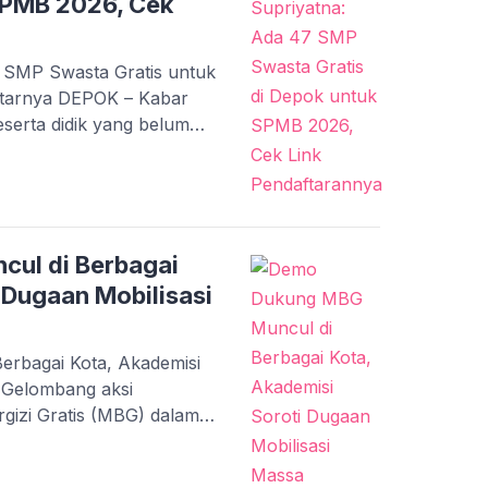
 SPMB 2026, Cek
 SMP Swasta Gratis untuk
ftarnya DEPOK – Kabar
eserta didik yang belum
egeri. Pemerintah Kota
ogram Rintisan Sekolah
tem Penerimaan Murid
6/2027. Ketua DPRD […]
ul di Berbagai
 Dugaan Mobilisasi
rbagai Kota, Akademisi
 Gelombang aksi
izi Gratis (MBG) dalam
i sejumlah daerah di
langsung di Jakarta,