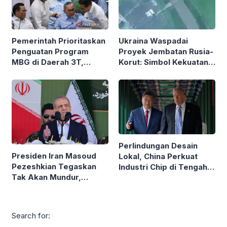
Pemerintah Prioritaskan
Ukraina Waspadai
Penguatan Program
Proyek Jembatan Rusia-
MBG di Daerah 3T,
Korut: Simbol Kekuatan
Menko Pangan Tegaskan
Aliansi Militer Baru?
Komitmen
Perlindungan Desain
Presiden Iran Masoud
Lokal, China Perkuat
Pezeshkian Tegaskan
Industri Chip di Tengah
Tak Akan Mundur,
Pembatasan AS
Bantah Klaim Ancam
Resign Berulang Kali
Search for: