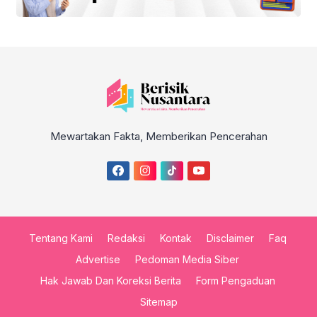
Mewartakan Fakta, Memberikan Pencerahan
Tentang Kami
Redaksi
Kontak
Disclaimer
Faq
Advertise
Pedoman Media Siber
Hak Jawab Dan Koreksi Berita
Form Pengaduan
Sitemap