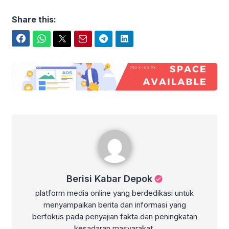
Share this:
Facebook
WhatsApp
Twitter
Email
Telegram
LinkedIn
Berisi Kabar Depok
Berisi Kabar Depok
platform media online yang berdedikasi untuk
menyampaikan berita dan informasi yang
berfokus pada penyajian fakta dan peningkatan
kesadaran masyarakat.