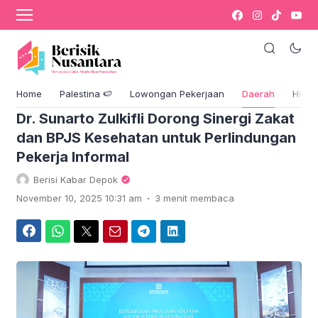
›
Komentar
Blog & Berita
Home
Palestina 🍉
Lowongan Pekerjaan
Daerah
Hikm
Dr. Sunarto Zulkifli Dorong Sinergi Zakat
dan BPJS Kesehatan untuk Perlindungan
Pekerja Informal
Berisi Kabar Depok
.
November 10, 2025 10:31 am
3 menit membaca
Facebook
WhatsApp
Twitter
Email
Telegram
LinkedIn