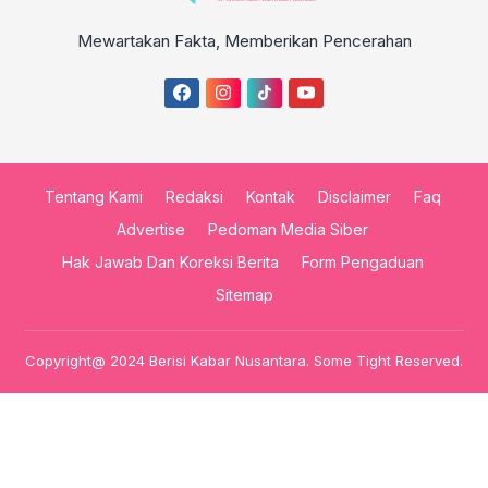
Mewartakan Fakta, Memberikan Pencerahan
Tentang Kami
Redaksi
Kontak
Disclaimer
Faq
Advertise
Pedoman Media Siber
Hak Jawab Dan Koreksi Berita
Form Pengaduan
Sitemap
Copyright@ 2024 Berisi Kabar Nusantara. Some Tight Reserved.