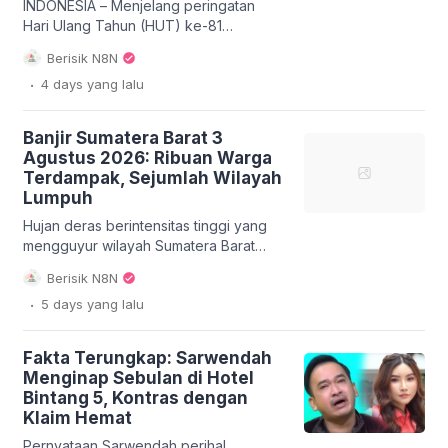
teknologi dan mengurangi
INDONESIA – Menjelang peringatan
ketergantungan pada pasokan asing,
Hari Ulang Tahun (HUT) ke-81
khususnya dari AS. […]
Kemerdekaan Republik Indonesia,
Berisik N8N
semangat kebangsaan terus
.
4 days
yang lalu
digaungkan hingga pelosok negeri.
Sebuah inisiatif mulia bertajuk Ekspedisi
Merah Putih Talang Mamak kini
Banjir Sumatera Barat 3
menyasar Dusun Nunusan, Desa Rantau
Agustus 2026: Ribuan Warga
Langsat, Indragiri Hulu (Inhu). Tim
Terdampak, Sejumlah Wilayah
ekspedisi ini memiliki misi penting:
Lumpuh
merajut nasionalisme dari pedalaman,
khususnya di tengah masyarakat adat
Hujan deras berintensitas tinggi yang
Suku Talang […]
mengguyur wilayah Sumatera Barat
sejak Minggu malam, 2 Agustus 2026,
Berisik N8N
memicu terjadinya banjir bandang dan
.
5 days
yang lalu
longsor di beberapa kabupaten dan
kota. Peristiwa Banjir Sumatera Barat 3
Agustus 2026 ini mengakibatkan ribuan
Fakta Terungkap: Sarwendah
warga harus mengungsi, sejumlah
Menginap Sebulan di Hotel
infrastruktur vital lumpuh, dan kerugian
Bintang 5, Kontras dengan
material yang signifikan. Pemerintah
Klaim Hemat
daerah bersama tim gabungan
penanggulangan bencana […]
Pernyataan Sarwendah perihal