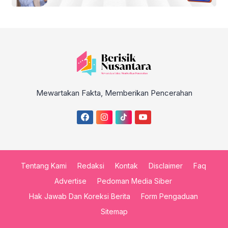
Mewartakan Fakta, Memberikan Pencerahan
Tentang Kami
Redaksi
Kontak
Disclaimer
Faq
Advertise
Pedoman Media Siber
Hak Jawab Dan Koreksi Berita
Form Pengaduan
Sitemap