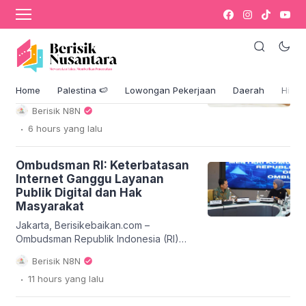
Blog & Berita
Jangan Lahap 6 Makanan Ini
Sebelum Oral Sex dengan
Pasangan: Tips dari Seksolog
Home
Palestina 🍉
Lowongan Pekerjaan
Daerah
Hikm
Berisik N8N
.
6 hours
yang lalu
Ombudsman RI: Keterbatasan
Internet Ganggu Layanan
Publik Digital dan Hak
Masyarakat
Jakarta, Berisikebaikan.com –
Ombudsman Republik Indonesia (RI)
menyoroti secara serius persoalan
Berisik N8N
keterbatasan internet yang masih
.
11 hours
yang lalu
melanda sejumlah daerah di Indonesia.
Kondisi ini tidak hanya menghambat