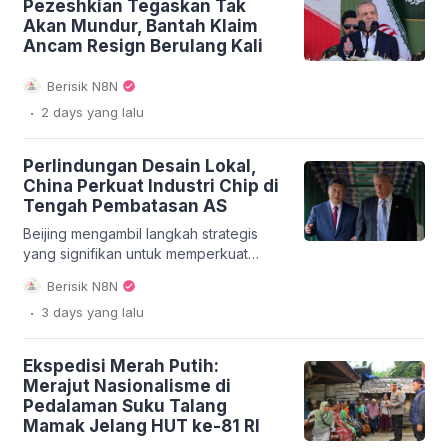
Pezeshkian Tegaskan Tak
perbatasan kedua negara, di atas
Akan Mundur, Bantah Klaim
Sungai Tumen. Kyiv mengekspresikan
Ancam Resign Berulang Kali
kekhawatiran serius bahwa jembatan ini
bukan hanya proyek sipil biasa,
Berisik N8N
melainkan sebuah […]
.
2 days
yang lalu
Perlindungan Desain Lokal,
China Perkuat Industri Chip di
Tengah Pembatasan AS
Beijing mengambil langkah strategis
yang signifikan untuk memperkuat
industri chip China. Pemerintah China
Berisik N8N
baru-baru ini mengeluarkan revisi
.
3 days
yang lalu
peraturan pembuatan chip, sebuah
kebijakan yang dirancang untuk
melindungi desain lokal di tengah
Ekspedisi Merah Putih:
serangkaian pembatasan yang
Merajut Nasionalisme di
diberlakukan oleh Amerika Serikat.
Pedalaman Suku Talang
Langkah ini menegaskan komitmen
Mamak Jelang HUT ke-81 RI
China untuk mencapai kemandirian