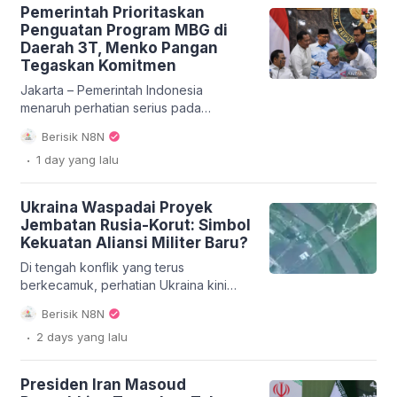
implementasi layanan publik digital
Pemerintah Prioritaskan
yang semakin masif, tetapi juga
Penguatan Program MBG di
berdampak langsung terhadap
Daerah 3T, Menko Pangan
pemenuhan hak masyarakat untuk
Tegaskan Komitmen
mendapatkan pelayanan yang setara
dan berkualitas. Dalam era digitalisasi
Jakarta – Pemerintah Indonesia
saat ini, akses internet menjadi […]
menaruh perhatian serius pada
peningkatan kesejahteraan masyarakat
Berisik N8N
di wilayah Terdepan, Terluar, dan
.
1 day
yang lalu
Tertinggal (3T). Melalui Kementerian
Koordinator Bidang Pangan,
pemerintah menegaskan komitmen
Ukraina Waspadai Proyek
untuk memprioritaskan penguatan
Jembatan Rusia-Korut: Simbol
program MBG di daerah 3T. Menteri
Kekuatan Aliansi Militer Baru?
Koordinator (Menko) Bidang Pangan
Zulkifli Hasan menyatakan bahwa
Di tengah konflik yang terus
langkah strategis sedang disiapkan
berkecamuk, perhatian Ukraina kini
untuk memastikan program ini berjalan
tertuju pada sebuah pengembangan
Berisik N8N
efektif dan merata. […]
infrastruktur yang jauh dari garis depan
.
2 days
yang lalu
pertempuran mereka: pembangunan
proyek jembatan Rusia-Korut.
Jembatan penghubung utama ini
Presiden Iran Masoud
sedang dibangun di wilayah terpencil