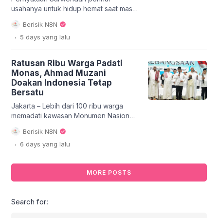
usahanya untuk hidup hemat saat masih
berstatus istri Ruben Onsu kembali
Berisik N8N
menjadi perbincangan hangat di
.
5 days
yang lalu
tengah konflik pasca perceraian
mereka. Publik dikejutkan dengan
pengungkapan fakta oleh kubu Ruben
Ratusan Ribu Warga Padati
Onsu yang menyebutkan bahwa
Monas, Ahmad Muzani
Sarwendah menginap hotel bintang 5
Doakan Indonesia Tetap
selama satu bulan. Informasi ini sontak
Bersatu
menimbulkan pertanyaan mengenai
konsistensi klaim hidup hemat yang
Jakarta – Lebih dari 100 ribu warga
selama […]
memadati kawasan Monumen Nasional
(Monas) pada Minggu, 2 Agustus 2026,
Berisik N8N
dalam acara Zikir dan Doa Kebangsaan.
.
6 days
yang lalu
Kegiatan akbar ini menjadi wadah bagi
seluruh elemen bangsa untuk
memanjatkan doa bersama demi
MORE POSTS
keutuhan dan kemajuan negara. Ketua
MPR RI, Ahmad Muzani, turut hadir dan
memimpin doa, menegaskan
Search for:
harapannya agar persatuan […]