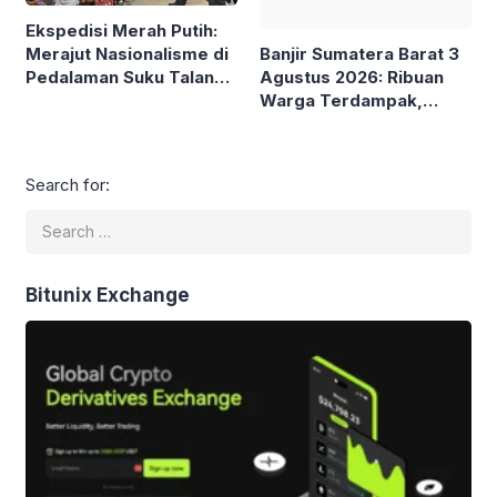
Ekspedisi Merah Putih:
Banjir Sumatera Barat 3
Merajut Nasionalisme di
Agustus 2026: Ribuan
Pedalaman Suku Talang
Warga Terdampak,
Mamak Jelang HUT ke-
Sejumlah Wilayah
81 RI
Lumpuh
Search for:
Bitunix Exchange