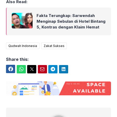
Also Read:
Fakta Terungkap: Sarwendah
Menginap Sebulan di Hotel Bintang
5, Kontras dengan Klaim Hemat
Qudwah Indonesia
Zakat Sukses
Share this:
Facebook
WhatsApp
Twitter
Email
Telegram
LinkedIn
Berisi Kabar Depok