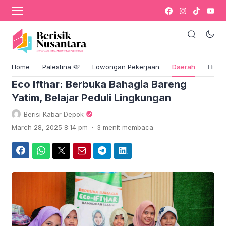
›
Komentar
Blog & Berita
Home
Palestina 🍉
Lowongan Pekerjaan
Daerah
Hikm
Eco Ifthar: Berbuka Bahagia Bareng
Yatim, Belajar Peduli Lingkungan
Berisi Kabar Depok
.
March 28, 2025 8:14 pm
3 menit membaca
Facebook
WhatsApp
Twitter
Email
Telegram
LinkedIn