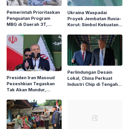
Pemerintah Prioritaskan
Ukraina Waspadai
Penguatan Program
Proyek Jembatan Rusia-
MBG di Daerah 3T,
Korut: Simbol Kekuatan
Menko Pangan Tegaskan
Aliansi Militer Baru?
Komitmen
Perlindungan Desain
Presiden Iran Masoud
Lokal, China Perkuat
Pezeshkian Tegaskan
Industri Chip di Tengah
Tak Akan Mundur,
Pembatasan AS
Bantah Klaim Ancam
Resign Berulang Kali