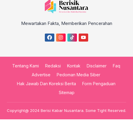
Mewartakan Fakta, Memberikan Pencerahan
Tentang Kami
Redaksi
Kontak
Disclaimer
Faq
Advertise
Pedoman Media Siber
Hak Jawab Dan Koreksi Berita
Form Pengaduan
Sitemap
Copyright@ 2024 Berisi Kabar Nusantara. Some Tight Reserved.