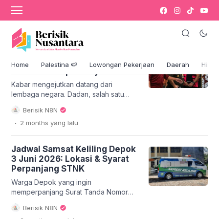
Dadan Badan Gizi Nasional Ditangkap KPK,
Diduga Terlibat Korupsi Proyek Gizi
Dadan Badan Gizi Nasional
Ditangkap KPK, Diduga
Home
Palestina 🍉
Lowongan Pekerjaan
Daerah
Hikm
Terlibat Korupsi Proyek Gizi
Kabar mengejutkan datang dari
lembaga negara. Dadan, salah satu
pejabat penting di Badan Gizi Nasional,
Berisik N8N
dilaporkan Dadan Badan Gizi Nasional
.
2 months
yang lalu
ditangkap Komisi Pemberantasan
Korupsi (KPK) pada Kamis malam.
Penangkapan ini diduga terkait dengan
Jadwal Samsat Keliling Depok
kasus korupsi proyek pengadaan
3 Juni 2026: Lokasi & Syarat
suplemen gizi yang melibatkan
Perpanjang STNK
anggaran miliaran rupiah. Peristiwa ini
sontak menarik perhatian publik,
Warga Depok yang ingin
mengingat peran strategis Badan Gizi
memperpanjang Surat Tanda Nomor
[…]
Kendaraan (STNK) tahunan kini dapat
Berisik N8N
memanfaatkan layanan Samsat Keliling
.