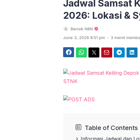
Jadwal Samsat Ke
2026: Lokasi & 
Berisik N8N
.
June 3, 2026 8:51 pm
3 menit memb
Facebook
WhatsApp
Twitter
Email
Telegram
LinkedIn
Table of Contents
Informasi Jadwal dan Lo