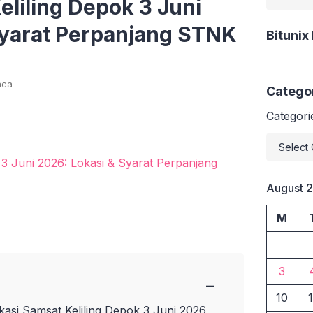
liling Depok 3 Juni
Syarat Perpanjang STNK
Bitunix
aca
Catego
Categori
August 
M
3
−
10
1
kasi Samsat Keliling Depok 3 Juni 2026