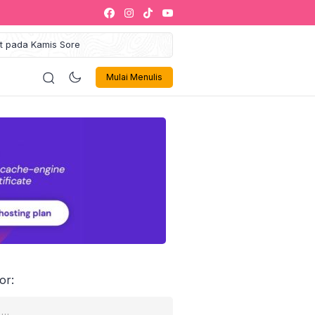
at pada Kamis Sore
gung Maulid Akbar 2025
ustahik Jadi Muzakki
logi
Politik
Olahraga
Musik 🎶
Sign In
iklan
Mulai Menulis
kaf Sukses Siap Jadi Ikon
egori Zakat Management
alaysia
Gelar Leadership Training
kti Inovasi dan Tata Kelola
Israel Akan Dibebaskan
 1000 Penerima Manfaat
or: