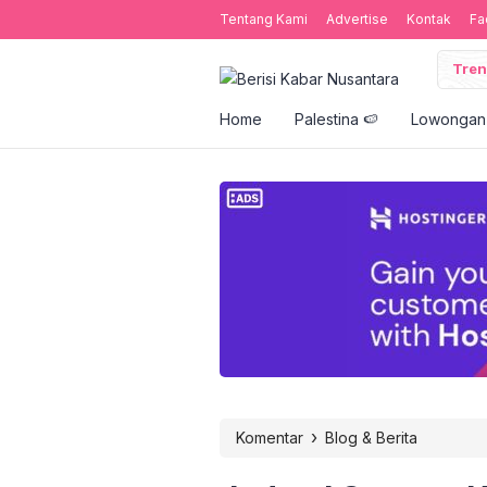
Tentang Kami
Advertise
Kontak
Fa
Tren
Home
Palestina 🍉
Lowongan 
›
Komentar
Blog & Berita