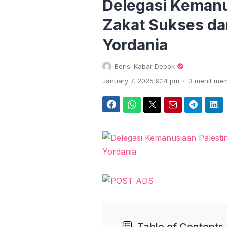
Delegasi Kemanu
Zakat Sukses da
Yordania
Berisi Kabar Depok
.
January 7, 2025 9:14 pm
3 menit me
Facebook
WhatsApp
Twitter
Email
Telegram
LinkedIn