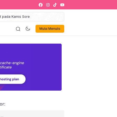
at pada Kamis Sore
gung Maulid Akbar 2025
ustahik Jadi Muzakki
ologi
Politik
Olahraga
Musik 🎶
Sign In
iklan
Mulai Menulis
kaf Sukses Siap Jadi Ikon
egori Zakat Management
alaysia
Gelar Leadership Training
kti Inovasi dan Tata Kelola
Israel Akan Dibebaskan
 1000 Penerima Manfaat
or: