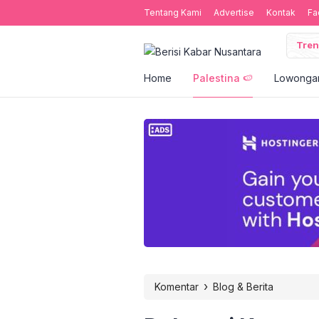
Tentang Kami
Advertise
Kontak
Fa
Tren
Home
Palestina 🍉
Lowongan
›
Komentar
Blog & Berita