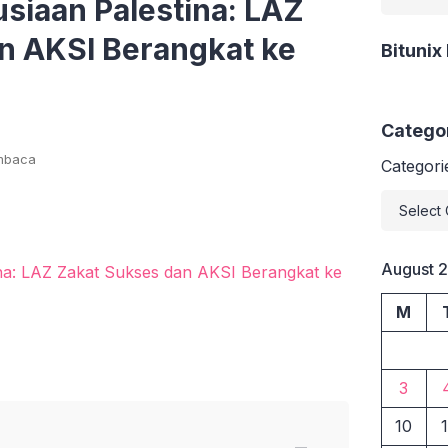
siaan Palestina: LAZ
n AKSI Berangkat ke
Bitunix
Catego
mbaca
Categori
August 
M
3
10
1
−