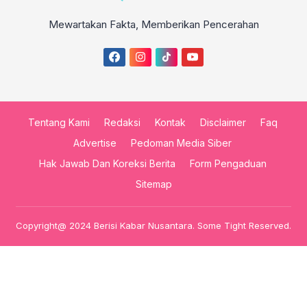
Mewartakan Fakta, Memberikan Pencerahan
Tentang Kami
Redaksi
Kontak
Disclaimer
Faq
Advertise
Pedoman Media Siber
Hak Jawab Dan Koreksi Berita
Form Pengaduan
Sitemap
Copyright@ 2024 Berisi Kabar Nusantara. Some Tight Reserved.