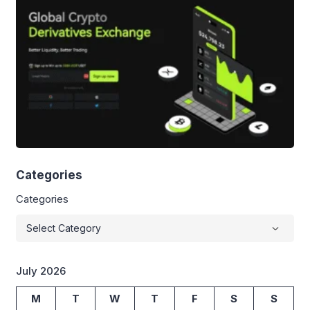
layak huni. […]
Categories
Categories
July 2026
M
T
W
T
F
S
S