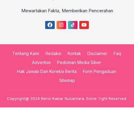
Mewartakan Fakta, Memberikan Pencerahan
Tentang Kami
Redaksi
Kontak
Disclaimer
Faq
Advertise
Pedoman Media Siber
Hak Jawab Dan Koreksi Berita
Form Pengaduan
Sitemap
Copyright@ 2024 Berisi Kabar Nusantara. Some Tight Reserved.