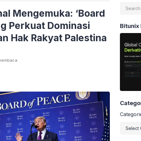
onal Mengemuka: ‘Board
ng Perkuat Dominasi
Bitunix
an Hak Rakyat Palestina
 membaca
Catego
Categori