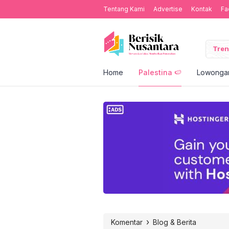
Tentang Kami
Advertise
Kontak
Fa
Tren
Home
Palestina 🍉
Lowongan
›
Komentar
Blog & Berita