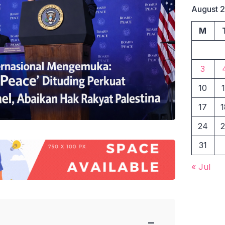
August 
M
3
10
1
17
1
24
2
31
« Jul
−