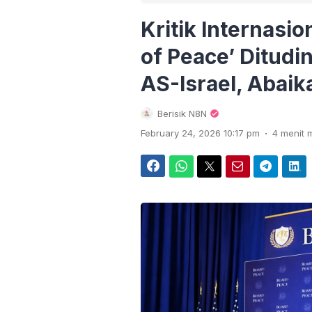
Kritik Internasi
of Peace’ Ditudi
AS-Israel, Abaik
Berisik N8N
.
February 24, 2026 10:17 pm
4 menit
Facebook
WhatsApp
Twitter
Email
Telegram
LinkedIn