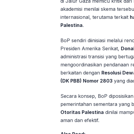
di Jalur Gaza memicu kritik dari
akademisi menilai skema terseb
internasional, terutama terkait
h
Palestina
.
BoP sendiri diinisiasi melalui r
Presiden Amerika Serikat,
Donal
administrasi transisi yang bert
mengoordinasikan pendanaan rek
berkaitan dengan
Resolusi Dew
(DK PBB) Nomor 2803
yang dia
Secara konsep, BoP diposisikan
pemerintahan sementara yang be
Otoritas Palestina
dinilai mamp
aman dan efektif.
Also Read: