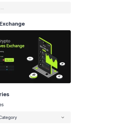
 Exchange
ries
es