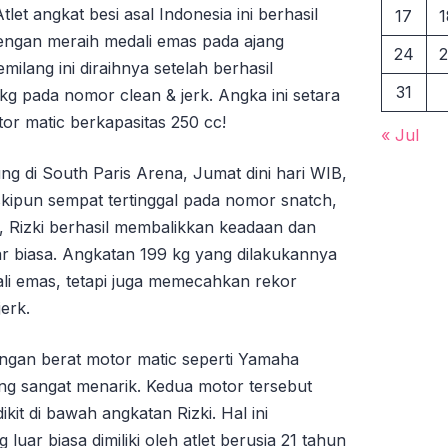
let angkat besi asal Indonesia ini berhasil
17
1
gan meraih medali emas pada ajang
24
2
milang ini diraihnya setelah berhasil
31
g pada nomor clean & jerk. Angka ini setara
r matic berkapasitas 250 cc!
« Jul
g di South Paris Arena, Jumat dini hari WIB,
skipun sempat tertinggal pada nomor snatch,
 Rizki berhasil membalikkan keadaan dan
r biasa. Angkatan 199 kg yang dilakukannya
i emas, tetapi juga memecahkan rekor
erk.
ngan berat motor matic seperti Yamaha
 sangat menarik. Kedua motor tersebut
dikit di bawah angkatan Rizki. Hal ini
luar biasa dimiliki oleh atlet berusia 21 tahun