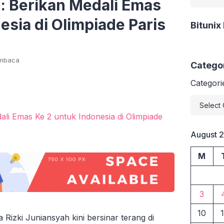
: Berikan Medali Emas
esia di Olimpiade Paris
Bitunix
embaca
Catego
Categori
August 
M
3
10
1
Rizki Juniansyah kini bersinar terang di