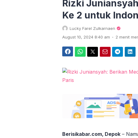
Rizki Juniansyah
Ke 2 untuk Indon
Lucky Farel Zulkarnaen
.
August 10, 2024 8:40 am
2 menit m
Facebook
WhatsApp
Twitter
Email
Telegram
LinkedIn
Berisikabar.com, Depok
– Nama 