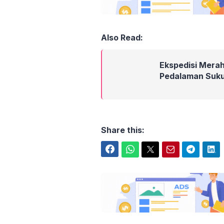
Also Read:
Ekspedisi Merah
Pedalaman Suku
Share this:
Facebook
WhatsApp
Twitter
Email
Telegram
LinkedIn