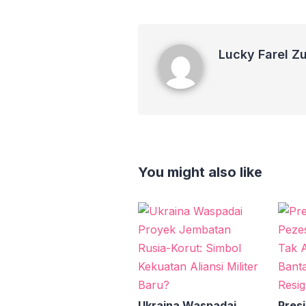
Lucky Farel Zulkarnaen
Lucky Farel Z
You might also like
Ukraina Waspadai
Pres