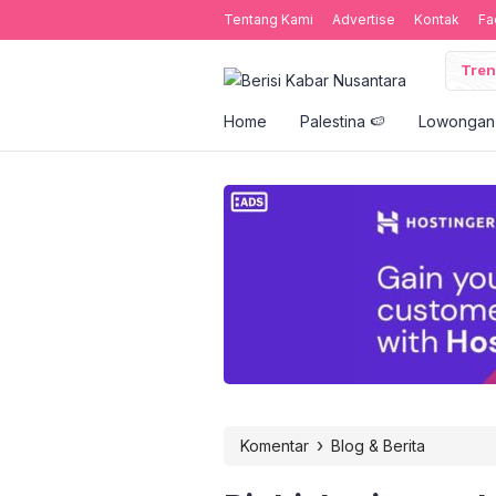
Tentang Kami
Advertise
Kontak
Fa
Tren
Home
Palestina 🍉
Lowongan 
›
Komentar
Blog & Berita