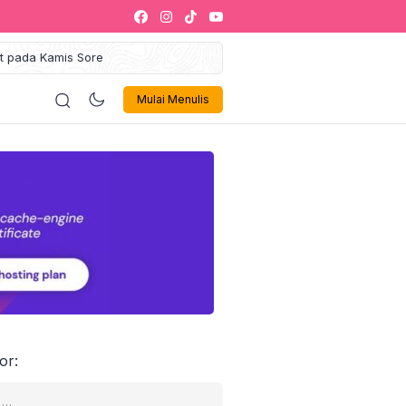
at pada Kamis Sore
gung Maulid Akbar 2025
ustahik Jadi Muzakki
ologi
Politik
Olahraga
Musik 🎶
Sign In
iklan
Mulai Menulis
kaf Sukses Siap Jadi Ikon
egori Zakat Management
alaysia
Gelar Leadership Training
kti Inovasi dan Tata Kelola
Israel Akan Dibebaskan
 1000 Penerima Manfaat
or: