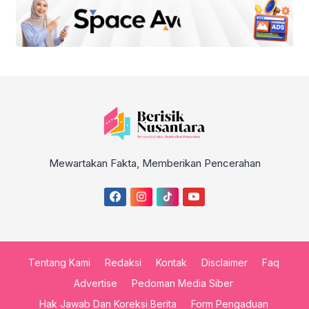
Mewartakan Fakta, Memberikan Pencerahan
Tentang Kami
Redaksi
Kontak
Disclaimer
Faq
Advertise
Pedoman Media Siber
Hak Jawab Dan Koreksi Berita
Form Pengaduan