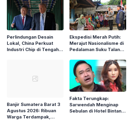
Resign Berulang Kali
Ekspedisi Merah Putih:
Perlindungan Desain
Merajut Nasionalisme di
Lokal, China Perkuat
Pedalaman Suku Talang
Industri Chip di Tengah
Mamak Jelang HUT ke-
Pembatasan AS
81 RI
Fakta Terungkap:
Banjir Sumatera Barat 3
Sarwendah Menginap
Agustus 2026: Ribuan
Sebulan di Hotel Bintang
Warga Terdampak,
5, Kontras dengan Klaim
Sejumlah Wilayah
Hemat
Lumpuh