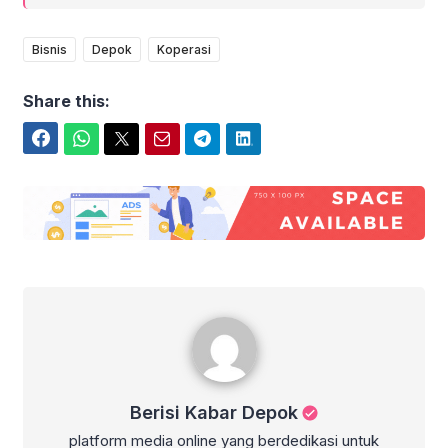
Bisnis
Depok
Koperasi
Share this:
Facebook
WhatsApp
Twitter
Email
Telegram
LinkedIn
Berisi Kabar Depok
Berisi Kabar Depok
platform media online yang berdedikasi untuk