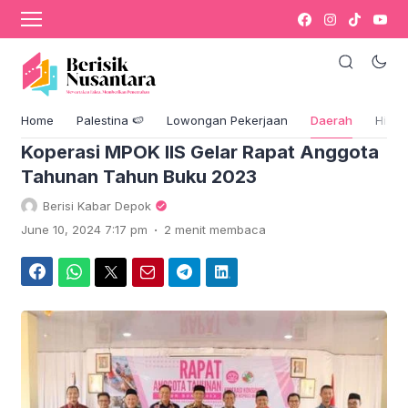
›
Komentar
Bisnis
Home
Palestina 🍉
Lowongan Pekerjaan
Daerah
Hikm
Koperasi MPOK IIS Gelar Rapat Anggota
Tahunan Tahun Buku 2023
Berisi Kabar Depok
.
June 10, 2024 7:17 pm
2 menit membaca
Facebook
WhatsApp
Twitter
Email
Telegram
LinkedIn