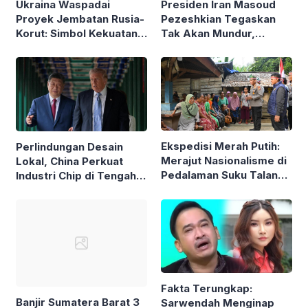
Presiden Iran Masoud
Ukraina Waspadai
Pezeshkian Tegaskan
Proyek Jembatan Rusia-
Tak Akan Mundur,
Korut: Simbol Kekuatan
Bantah Klaim Ancam
Aliansi Militer Baru?
Resign Berulang Kali
Ekspedisi Merah Putih:
Perlindungan Desain
Merajut Nasionalisme di
Lokal, China Perkuat
Pedalaman Suku Talang
Industri Chip di Tengah
Mamak Jelang HUT ke-
Pembatasan AS
81 RI
Fakta Terungkap:
Banjir Sumatera Barat 3
Sarwendah Menginap