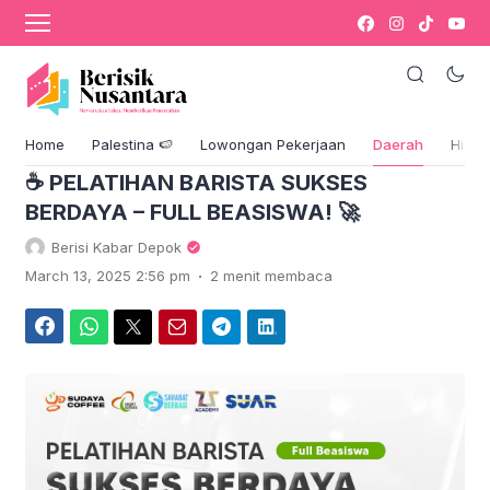
›
Komentar
Bisnis
Home
Palestina 🍉
Lowongan Pekerjaan
Daerah
Hikm
☕ PELATIHAN BARISTA SUKSES
BERDAYA – FULL BEASISWA! 🚀
Berisi Kabar Depok
.
March 13, 2025 2:56 pm
2 menit membaca
Facebook
WhatsApp
Twitter
Email
Telegram
LinkedIn