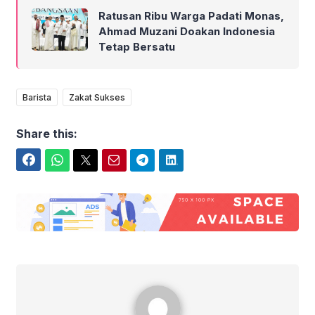
Ratusan Ribu Warga Padati Monas,
Ahmad Muzani Doakan Indonesia
Tetap Bersatu
Barista
Zakat Sukses
Share this:
Facebook
WhatsApp
Twitter
Email
Telegram
LinkedIn
Berisi Kabar Depok