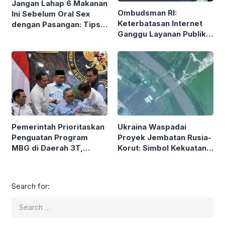
Jangan Lahap 6 Makanan
Ombudsman RI:
Ini Sebelum Oral Sex
Keterbatasan Internet
dengan Pasangan: Tips
Ganggu Layanan Publik
dari Seksolog
Digital dan Hak
Masyarakat
Pemerintah Prioritaskan
Ukraina Waspadai
Penguatan Program
Proyek Jembatan Rusia-
MBG di Daerah 3T,
Korut: Simbol Kekuatan
Menko Pangan Tegaskan
Aliansi Militer Baru?
Komitmen
Search for: