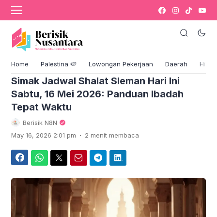
›
Komentar
Blog & Berita
Home
Palestina 🍉
Lowongan Pekerjaan
Daerah
Hikm
Simak Jadwal Shalat Sleman Hari Ini
Sabtu, 16 Mei 2026: Panduan Ibadah
Tepat Waktu
Berisik N8N
.
May 16, 2026 2:01 pm
2 menit membaca
Facebook
WhatsApp
Twitter
Email
Telegram
LinkedIn