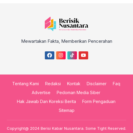
Mewartakan Fakta, Memberikan Pencerahan
Tentang Kami
Redaksi
Kontak
Disclaimer
Faq
Advertise
Pedoman Media Siber
Hak Jawab Dan Koreksi Berita
Form Pengaduan
Sitemap
Copyright@ 2024 Berisi Kabar Nusantara. Some Tight Reserved.