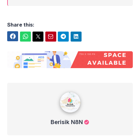
Share this:
Facebook
WhatsApp
Twitter
Email
Telegram
LinkedIn
Berisik N8N
Berisik N8N