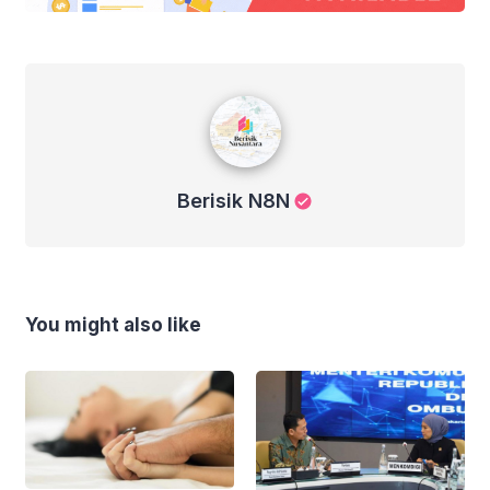
Berisik N8N
Berisik N8N
You might also like