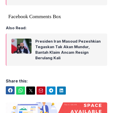
Facebook Comments Box
Also Read:
Presiden Iran Masoud Pezeshkian
Tegaskan Tak Akan Mundur,
Bantah Klaim Ancam Resign
Berulang Kali
Share this:
Facebook
WhatsApp
Twitter
Email
Telegram
LinkedIn