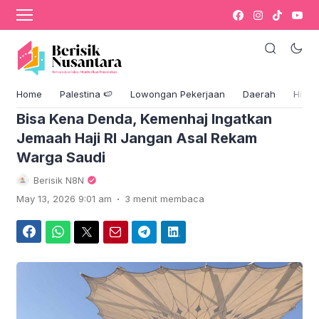
›
Komentar
Blog & Berita
Home
Palestina 🍉
Lowongan Pekerjaan
Daerah
Hikm
Bisa Kena Denda, Kemenhaj Ingatkan
Jemaah Haji RI Jangan Asal Rekam
Warga Saudi
Berisik N8N
.
May 13, 2026 9:01 am
3 menit membaca
Facebook
WhatsApp
Twitter
Email
Telegram
LinkedIn