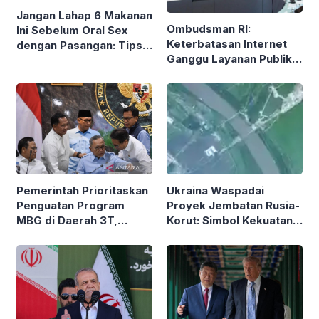
Jangan Lahap 6 Makanan
Ombudsman RI:
Ini Sebelum Oral Sex
Keterbatasan Internet
dengan Pasangan: Tips
Ganggu Layanan Publik
dari Seksolog
Digital dan Hak
Masyarakat
Pemerintah Prioritaskan
Ukraina Waspadai
Penguatan Program
Proyek Jembatan Rusia-
MBG di Daerah 3T,
Korut: Simbol Kekuatan
Menko Pangan Tegaskan
Aliansi Militer Baru?
Komitmen