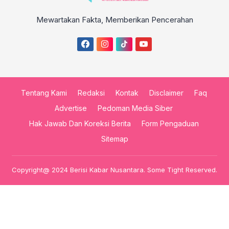
Mewartakan Fakta, Memberikan Pencerahan
Tentang Kami
Redaksi
Kontak
Disclaimer
Faq
Advertise
Pedoman Media Siber
Hak Jawab Dan Koreksi Berita
Form Pengaduan
Sitemap
Copyright@ 2024 Berisi Kabar Nusantara. Some Tight Reserved.