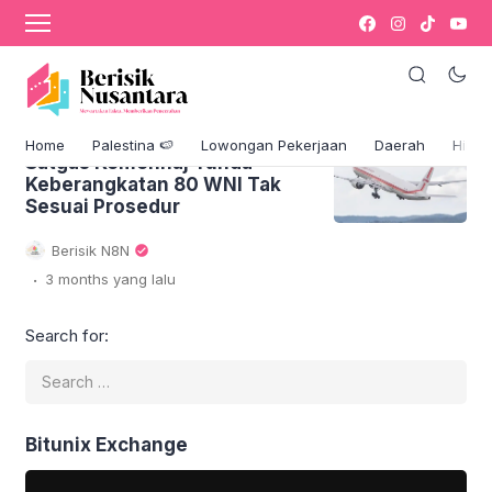
Pencegahan Haji Ilegal: Satgas Kemenhaj
Tunda Keberangkatan 80 WNI Tak Sesuai
Prosedur
Pencegahan Haji Ilegal:
Home
Palestina 🍉
Lowongan Pekerjaan
Daerah
Hikm
Satgas Kemenhaj Tunda
Keberangkatan 80 WNI Tak
Sesuai Prosedur
Berisik N8N
.
3 months
yang lalu
Search for:
Bitunix Exchange