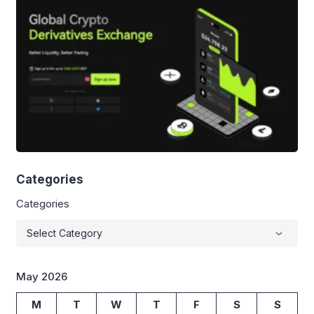
Categories
Categories
May 2026
M
T
W
T
F
S
S