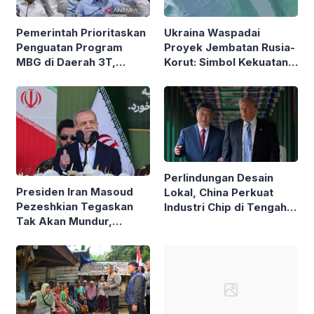
Pemerintah Prioritaskan
Ukraina Waspadai
Penguatan Program
Proyek Jembatan Rusia-
MBG di Daerah 3T,
Korut: Simbol Kekuatan
Menko Pangan Tegaskan
Aliansi Militer Baru?
Komitmen
Perlindungan Desain
Presiden Iran Masoud
Lokal, China Perkuat
Pezeshkian Tegaskan
Industri Chip di Tengah
Tak Akan Mundur,
Pembatasan AS
Bantah Klaim Ancam
Resign Berulang Kali