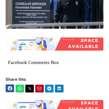
Facebook Comments Box
Share this:
Facebook
WhatsApp
Twitter
Email
Telegram
LinkedIn