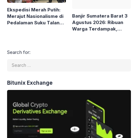
Ekspedisi Merah Putih:
Banjir Sumatera Barat 3
Merajut Nasionalisme di
Agustus 2026: Ribuan
Pedalaman Suku Talang
Warga Terdampak,
Mamak Jelang HUT ke-
Sejumlah Wilayah
81 RI
Lumpuh
Search for:
Bitunix Exchange