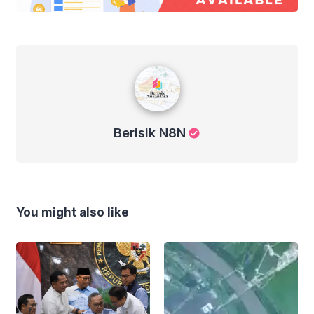
Berisik N8N
Berisik N8N
You might also like