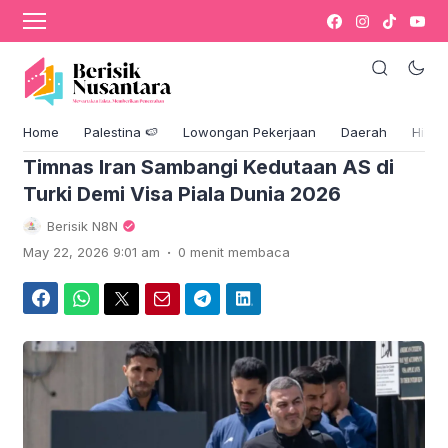
›
Komentar
Blog & Berita
Home
Palestina 🍉
Lowongan Pekerjaan
Daerah
Hikm
Timnas Iran Sambangi Kedutaan AS di
Turki Demi Visa Piala Dunia 2026
Berisik N8N
.
May 22, 2026 9:01 am
0 menit membaca
Facebook
WhatsApp
Twitter
Email
Telegram
LinkedIn