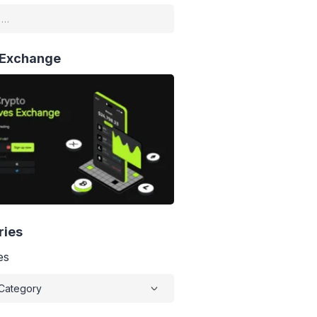
 Exchange
ries
es