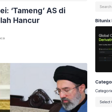
i: ‘Tameng’ AS di
lah Hancur
Bitunix
aca
Catego
Categori