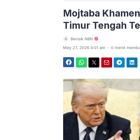
Mojtaba Khamene
Timur Tengah Te
Berisik N8N
.
May 27, 2026 9:01 am
0 menit memb
Facebook
WhatsApp
Twitter
Email
Telegram
LinkedIn