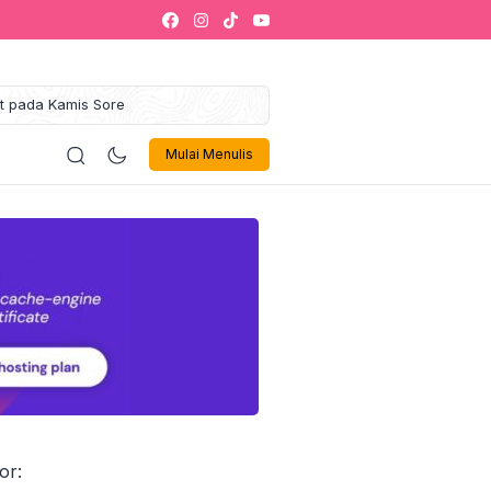
at pada Kamis Sore
gung Maulid Akbar 2025
ustahik Jadi Muzakki
logi
Politik
Olahraga
Musik 🎶
Sign In
iklan
Mulai Menulis
kaf Sukses Siap Jadi Ikon
egori Zakat Management
alaysia
Gelar Leadership Training
kti Inovasi dan Tata Kelola
Israel Akan Dibebaskan
 1000 Penerima Manfaat
or: