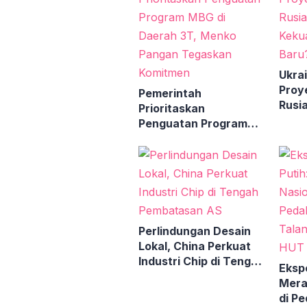
Ukra
Proy
Pemerintah
Rusia
Prioritaskan
Keku
Penguatan Program
Milit
MBG di Daerah 3T,
Menko Pangan
Tegaskan Komitmen
Perlindungan Desain
Lokal, China Perkuat
Industri Chip di Tengah
Eksp
Pembatasan AS
Mera
di P