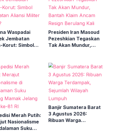
ina Waspadai
Presiden Iran Masoud
ek Jembatan
Pezeshkian Tegaskan
-Korut: Simbol
Tak Akan Mundur,
atan Aliansi
Bantah Klaim Ancam
er Baru?
Resign Berulang Kali
Banjir Sumatera Barat
3 Agustus 2026:
edisi Merah Putih:
Ribuan Warga
jut Nasionalisme
Terdampak, Sejumlah
edalaman Suku