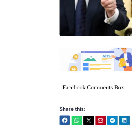
Facebook Comments Box
Share this:
Facebook
WhatsApp
Twitter
Email
Telegram
LinkedIn