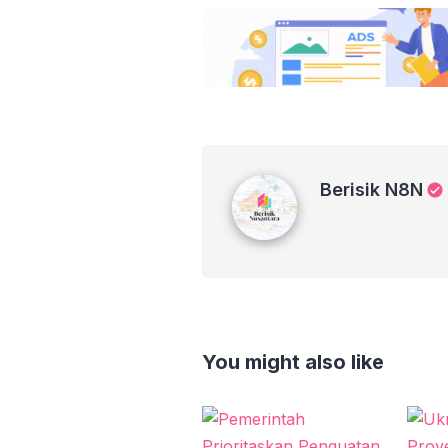
Berisik N8N
Berisik N8N
You might also like