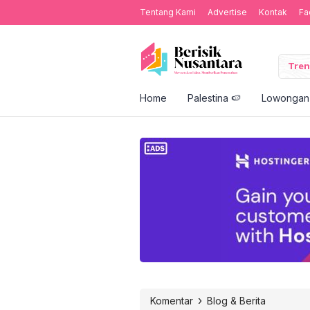
Tentang Kami
Advertise
Kontak
Fa
Tren
Home
Palestina 🍉
Lowongan 
›
Komentar
Blog & Berita