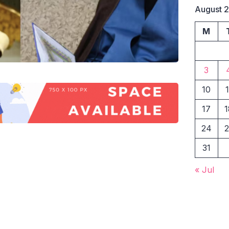
August 
M
3
10
1
17
1
24
2
31
« Jul