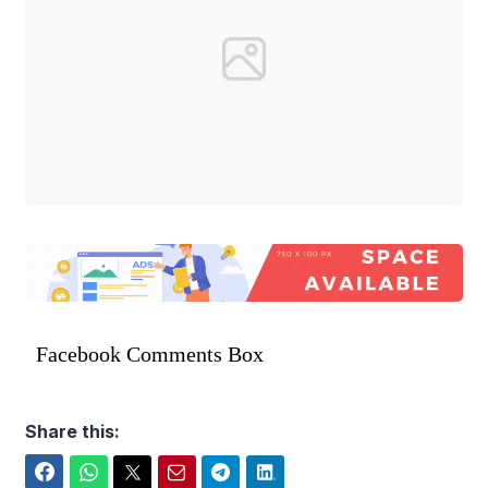
Facebook Comments Box
Share this:
Facebook
WhatsApp
Twitter
Email
Telegram
LinkedIn