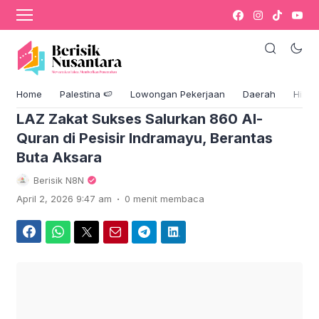
›
Komentar
Blog & Berita
Home
Palestina 🍉
Lowongan Pekerjaan
Daerah
Hikm
LAZ Zakat Sukses Salurkan 860 Al-
Quran di Pesisir Indramayu, Berantas
Buta Aksara
Berisik N8N
.
April 2, 2026 9:47 am
0 menit membaca
Facebook
WhatsApp
Twitter
Email
Telegram
LinkedIn