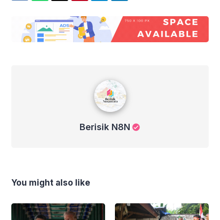
Berisik N8N
Berisik N8N
You might also like