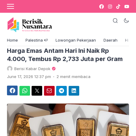
›
Komentar
Bisnis
Home
Palestina 🍉
Lowongan Pekerjaan
Daerah
Hikm
Harga Emas Antam Hari Ini Naik Rp
4.000, Tembus Rp 2,733 Juta per Gram
Berisi Kabar Depok
.
June 17, 2026 12:37 pm
2 menit membaca
Facebook
WhatsApp
Twitter
Email
Telegram
LinkedIn