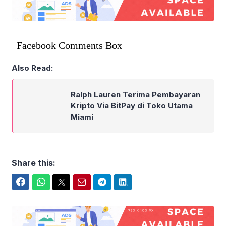
Facebook Comments Box
Also Read:
Ralph Lauren Terima Pembayaran
Kripto Via BitPay di Toko Utama
Miami
Share this:
Facebook
WhatsApp
Twitter
Email
Telegram
LinkedIn