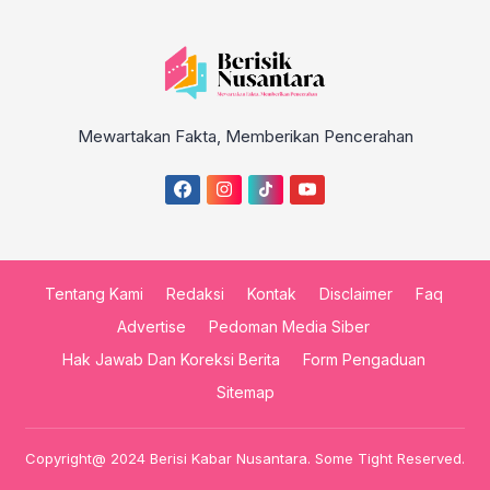
Mewartakan Fakta, Memberikan Pencerahan
Tentang Kami
Redaksi
Kontak
Disclaimer
Faq
Advertise
Pedoman Media Siber
Hak Jawab Dan Koreksi Berita
Form Pengaduan
Sitemap
Copyright@ 2024 Berisi Kabar Nusantara. Some Tight Reserved.