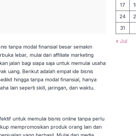
17
1
24
2
31
« Jul
bisnis tanpa modal finansial besar semakin
uka lebar, mulai dari affiliate marketing
an jalan bagi siapa saja untuk memulai usaha
k uang. Berikut adalah empat ide bisnis
dikit hingga tanpa modal finansial, hanya
 lain seperti skill, jaringan, dan waktu.
efektif untuk memulai bisnis online tanpa perlu
cukup mempromosikan produk orang lain dan
penjualan yang berhasil. Mulai dari media