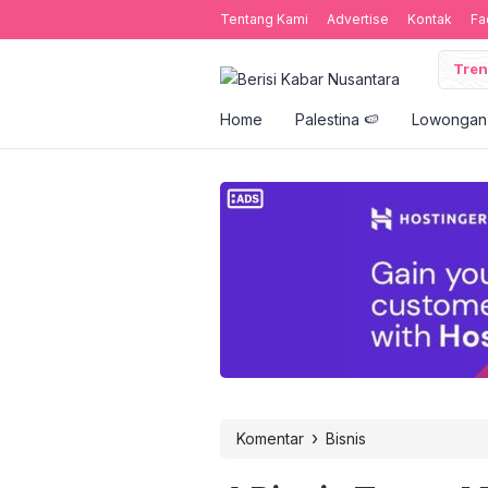
Tentang Kami
Advertise
Kontak
Fa
Tren
Home
Palestina 🍉
Lowongan 
›
Komentar
Bisnis