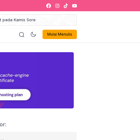
at pada Kamis Sore
gung Maulid Akbar 2025
ustahik Jadi Muzakki
ologi
Politik
Olahraga
Musik 🎶
Sign In
iklan
Mulai Menulis
kaf Sukses Siap Jadi Ikon
egori Zakat Management
alaysia
Gelar Leadership Training
kti Inovasi dan Tata Kelola
Israel Akan Dibebaskan
 1000 Penerima Manfaat
or: