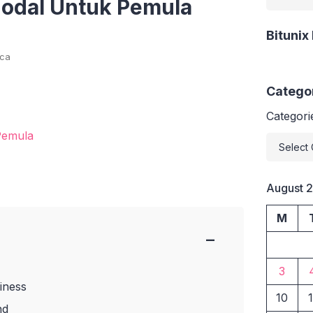
Modal Untuk Pemula
Bitunix
aca
Catego
Categori
August 
M
−
3
iness
10
1
nd