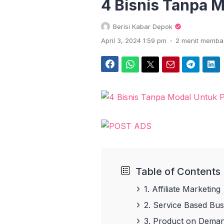
4 Bisnis Tanpa 
Berisi Kabar Depok
.
April 3, 2024 1:59 pm
2 menit memb
Facebook
WhatsApp
Twitter
Email
Telegram
LinkedIn
Table of Contents
1. Affiliate Marketing
2. Service Based Bus
3. Product on Dema