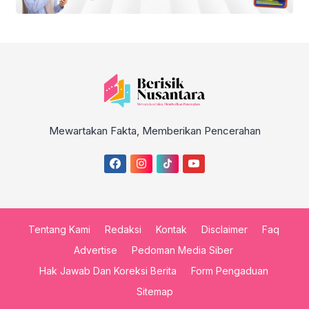
Mewartakan Fakta, Memberikan Pencerahan
Tentang Kami
Redaksi
Kontak
Disclaimer
Faq
Advertise
Pedoman Media Siber
Hak Jawab Dan Koreksi Berita
Form Pengaduan
Sitemap