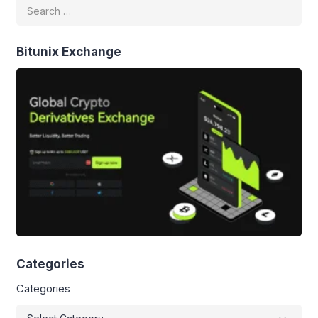
Depok dengan penambahan wilayah
dari Kecamatan Limo, Kecamatan
Cimanggis, dan Kecamatan Sawangan,
serta sebagian desa dari Kecamatan
Bitunix Exchange
Bojonggede yang digabungkan
dengan Kecamatan Pancoran Mas.
[4] Tanggal peresmian Kota Depok
ditetapkan sebagai Hari Jadi Kota
Depok. Jumlah penduduk kota Depok
[…]
Categories
Categories