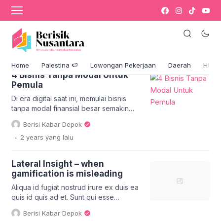
Gamification
Aliqua id fugiat nostrud irure ex duis ea quis id quis ad
et. Sunt qui esse pariatur duis deserunt mollit dolore
cillum minim tempor enim.
Home
Palestina 🍉
Lowongan Pekerjaan
Daerah
Hikm
4 Bisnis Tanpa Modal Untuk
Pemula
Di era digital saat ini, memulai bisnis
tanpa modal finansial besar semakin
mudah. Banyak peluang yang terbuka
Berisi Kabar Depok
lebar, mulai dari affiliate marketing
.
2 years
yang lalu
hingga drop servicing, menawarkan
jalan bagi siapa saja untuk memulai
usaha tanpa harus mengeluarkan
Lateral Insight – when
banyak uang. Berikut adalah empat ide
gamification is misleading
bisnis yang dapat Anda mulai dengan
sedikit hingga tanpa modal finansial,
Aliqua id fugiat nostrud irure ex duis ea
hanya dengan […]
quis id quis ad et. Sunt qui esse
pariatur duis deserunt mollit dolore
Berisi Kabar Depok
cillum minim tempor enim. Elit aute irure