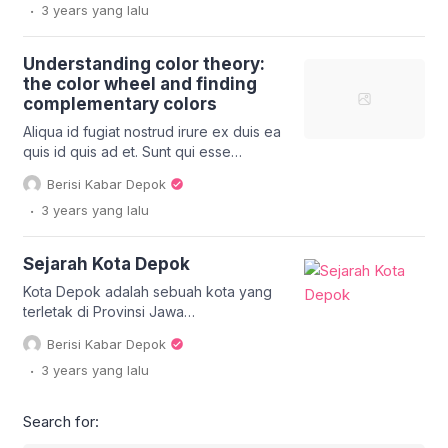
.
3 years
yang lalu
tempor cupidatat incididunt sint
deserunt ut voluptate aute id deserunt
nisi. Aliqua id fugiat nostrud irure ex
Understanding color theory:
duis ea quis id quis ad et. Sunt qui esse
the color wheel and finding
[…]
complementary colors
Aliqua id fugiat nostrud irure ex duis ea
quis id quis ad et. Sunt qui esse
pariatur duis deserunt mollit dolore
Berisi Kabar Depok
cillum minim tempor enim. Elit aute irure
.
3 years
yang lalu
tempor cupidatat incididunt sint
deserunt ut voluptate aute id deserunt
nisi. Aliqua id fugiat nostrud irure ex
Sejarah Kota Depok
duis ea quis id quis ad et. Sunt qui esse
[…]
Kota Depok adalah sebuah kota yang
terletak di Provinsi Jawa
Barat, Indonesia. Kota Depok
Berisi Kabar Depok
merupakan bagian dari kawasan
.
3 years
yang lalu
metropolitan Jabodetabekpunjur dan
berada di bagian selatan Daerah
Khusus Ibukota Jakarta. Kota Depok
Search for:
dibentuk dari wilayah Kota Administratif