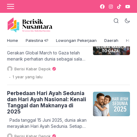
Global March to Gaza: Solidaritas Global
untuk Palestina
Global March to Gaza:
Solidaritas Global untuk
Home
Palestina 🍉
Lowongan Pekerjaan
Daerah
Hikm
Palestina
Gerakan Global March to Gaza telah
menarik perhatian dunia sebagai salah
satu bentuk solidaritas internasional
Berisi Kabar Depok
yang besar untuk mendukung
.
1 year
yang lalu
Palestina. Setiap tahun, ribuan orang
dari berbagai penjuru dunia bersatu
dalam sebuah perjalanan yang penuh
Perbedaan Hari Ayah Sedunia
makna, yang dimulai dari Mesir dan
dan Hari Ayah Nasional: Kenali
berakhir di Gaza. Tujuan utama dari
Tanggal dan Maknanya di
gerakan ini adalah untuk mengakhiri
2025
blokade Israel dan memberikan […]
Pada tanggal 15 Juni 2025, dunia akan
merayakan Hari Ayah Sedunia. Setiap
tahun, momen ini menjadi kesempatan
Berisi Kabar Depok