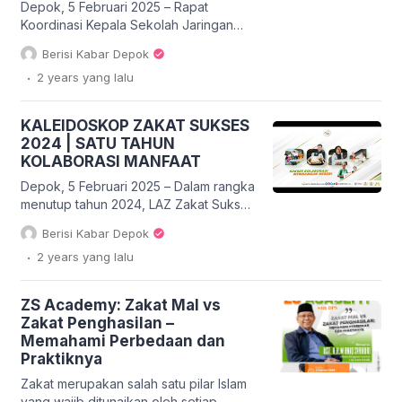
sekaligus mematangkan persiapan
Depok, 5 Februari 2025 – Rapat
menjelang penandatanganan Nota […]
Koordinasi Kepala Sekolah Jaringan
Sekolah Islam Terpadu (JSIT)
Berisi Kabar Depok
Indonesia Kota Depok berlangsung
.
2 years
yang lalu
sukses di Gedung PGRI, dengan
dihadiri oleh berbagai pengurus dan
kepala sekolah dari anggota JSIT.
KALEIDOSKOP ZAKAT SUKSES
Acara ini juga mendapat dukungan
2024 | SATU TAHUN
penuh dari Zakat Sukses, yang diwakili
KOLABORASI MANFAAT
oleh Direktur Zakat Sukses, Dr. Sunarto
Zulkifli. Dalam sambutannya, Dr. Sunarto
Depok, 5 Februari 2025 – Dalam rangka
[…]
menutup tahun 2024, LAZ Zakat Sukses
merilis video “Kaleidoskop 2024 | Satu
Berisi Kabar Depok
Tahun Kolaborasi Manfaat” di kanal
.
2 years
yang lalu
YouTube mereka. Video ini
menampilkan perjalanan dan
pencapaian yang telah diraih selama
ZS Academy: Zakat Mal vs
satu tahun terakhir, berkat dukungan
Zakat Penghasilan –
dari Sahabat Zakat. Tahun 2024
Memahami Perbedaan dan
menjadi tahun yang penuh makna bagi
Praktiknya
LAZ Zakat Sukses, […]
Zakat merupakan salah satu pilar Islam
yang wajib ditunaikan oleh setiap