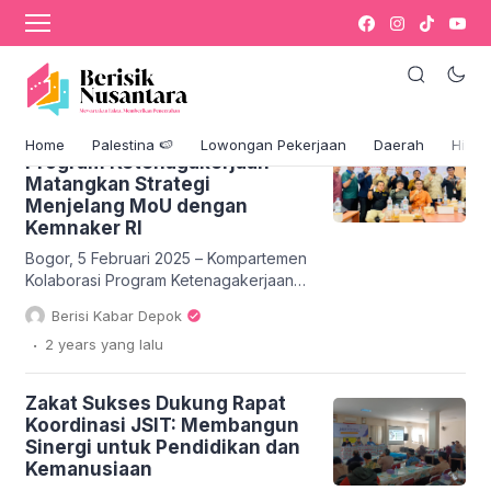
Kompartemen Kolaborasi Program
Ketenagakerjaan Matangkan Strategi
Menjelang MoU dengan Kemnaker RI
Kompartemen Kolaborasi
Home
Palestina 🍉
Lowongan Pekerjaan
Daerah
Hikm
Program Ketenagakerjaan
Matangkan Strategi
Menjelang MoU dengan
Kemnaker RI
Bogor, 5 Februari 2025 – Kompartemen
Kolaborasi Program Ketenagakerjaan
yang beranggotakan berbagai
Berisi Kabar Depok
Lembaga Amil Zakat Nasional (LAZNAS)
.
2 years
yang lalu
dan Lembaga Amil Zakat (LAZ)
menggelar rapat strategis di Kafe
Studente Yasmin, Kota Bogor, Rabu
Zakat Sukses Dukung Rapat
(5/2). Pertemuan ini bertujuan untuk
Koordinasi JSIT: Membangun
menyusun langkah konkret dalam
Sinergi untuk Pendidikan dan
penguatan sinergi antara sektor zakat
Kemanusiaan
dan ketenagakerjaan nasional,