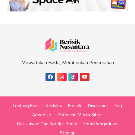
Mewartakan Fakta, Memberikan Pencerahan
Tentang Kami
Redaksi
Kontak
Disclaimer
Faq
Advertise
Pedoman Media Siber
Hak Jawab Dan Koreksi Berita
Form Pengaduan
Sitemap