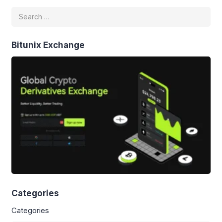
Eksekutif Insititut Strategic Politic Kota
Depok Icuk Pramana Putra menilai
nama Ketua DPD Partai Golkar Kota
Depok Farabi mencuat sebagai calon
[…]
Bitunix Exchange
Categories
Categories