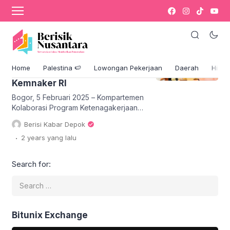
Kemenaker
Kompartemen Kolaborasi
Program Ketenagakerjaan
Matangkan Strategi
Home
Palestina 🍉
Lowongan Pekerjaan
Daerah
Hikm
Menjelang MoU dengan
Kemnaker RI
Bogor, 5 Februari 2025 – Kompartemen
Kolaborasi Program Ketenagakerjaan
yang beranggotakan berbagai
Berisi Kabar Depok
Lembaga Amil Zakat Nasional (LAZNAS)
.
2 years
yang lalu
dan Lembaga Amil Zakat (LAZ)
menggelar rapat strategis di Kafe
Studente Yasmin, Kota Bogor, Rabu
Search for:
(5/2). Pertemuan ini bertujuan untuk
menyusun langkah konkret dalam
penguatan sinergi antara sektor zakat
dan ketenagakerjaan nasional,
sekaligus mematangkan persiapan
Bitunix Exchange
menjelang penandatanganan Nota […]