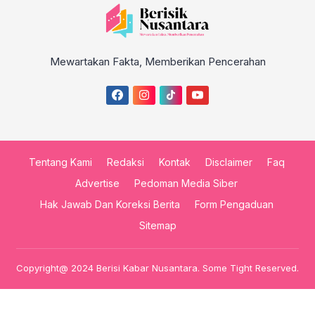
Mewartakan Fakta, Memberikan Pencerahan
Tentang Kami
Redaksi
Kontak
Disclaimer
Faq
Advertise
Pedoman Media Siber
Hak Jawab Dan Koreksi Berita
Form Pengaduan
Sitemap
Copyright@ 2024 Berisi Kabar Nusantara. Some Tight Reserved.