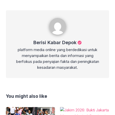
Berisi Kabar Depok
Berisi Kabar Depok
platform media online yang berdedikasi untuk
menyampaikan berita dan informasi yang
berfokus pada penyajian fakta dan peningkatan
kesadaran masyarakat.
You might also like