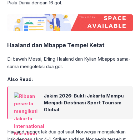
Piala Dunia dengan 16 gol.
Haaland dan Mbappe Tempel Ketat
Di bawah Messi, Erling Haaland dan Kylian Mbappe sama-
sama mengoleksi dua gol.
Also Read:
Jakim 2026: Bukti Jakarta Mampu
Menjadi Destinasi Sport Tourism
Global
Haaland mencetak dua gol saat Norwegia mengalahkan
Irak dengan skor 4-1. Striker andalan Norwegia tersebut