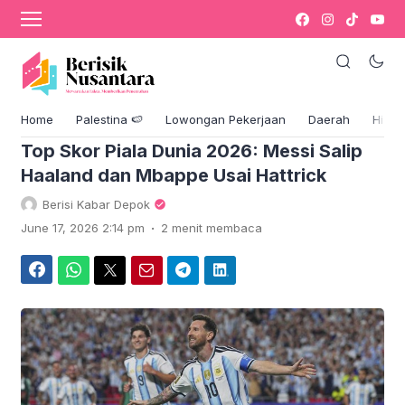
›
Komentar
Olahraga
Home
Palestina 🍉
Lowongan Pekerjaan
Daerah
Hikm
Top Skor Piala Dunia 2026: Messi Salip
Haaland dan Mbappe Usai Hattrick
Berisi Kabar Depok
.
June 17, 2026 2:14 pm
2 menit membaca
Facebook
WhatsApp
Twitter
Email
Telegram
LinkedIn