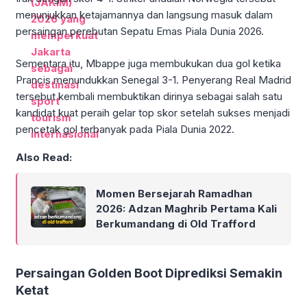
menunjukkan ketajamannya dan langsung masuk dalam
persaingan perebutan Sepatu Emas Piala Dunia 2026.
Sementara itu, Mbappe juga membukukan dua gol ketika
Prancis menundukkan Senegal 3-1. Penyerang Real Madrid
tersebut kembali membuktikan dirinya sebagai salah satu
kandidat kuat peraih gelar top skor setelah sukses menjadi
pencetak gol terbanyak pada Piala Dunia 2022.
Also Read:
Momen Bersejarah Ramadhan
2026: Adzan Maghrib Pertama Kali
Berkumandang di Old Trafford
Persaingan Golden Boot Diprediksi Semakin
Ketat