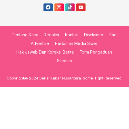
Tentang Kami
Redaksi
Kontak
Disclaimer
Faq
Advertise
Pedoman Media Siber
Hak Jawab Dan Koreksi Berita
Form Pengaduan
Sitemap
Copyright@ 2024 Berisi Kabar Nusantara. Some Tight Reserved.