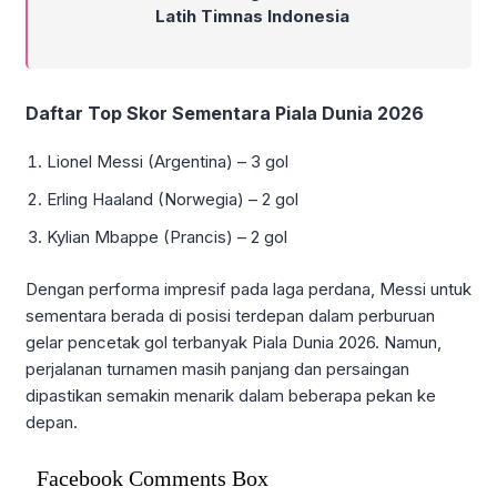
Latih Timnas Indonesia
Daftar Top Skor Sementara Piala Dunia 2026
Lionel Messi (Argentina) – 3 gol
Erling Haaland (Norwegia) – 2 gol
Kylian Mbappe (Prancis) – 2 gol
Dengan performa impresif pada laga perdana, Messi untuk
sementara berada di posisi terdepan dalam perburuan
gelar pencetak gol terbanyak Piala Dunia 2026. Namun,
perjalanan turnamen masih panjang dan persaingan
dipastikan semakin menarik dalam beberapa pekan ke
depan.
Facebook Comments Box