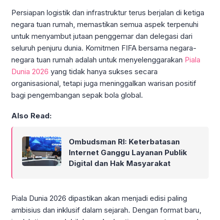
Persiapan logistik dan infrastruktur terus berjalan di ketiga
negara tuan rumah, memastikan semua aspek terpenuhi
untuk menyambut jutaan penggemar dan delegasi dari
seluruh penjuru dunia. Komitmen FIFA bersama negara-
negara tuan rumah adalah untuk menyelenggarakan
Piala
Dunia 2026
yang tidak hanya sukses secara
organisasional, tetapi juga meninggalkan warisan positif
bagi pengembangan sepak bola global.
Also Read:
Ombudsman RI: Keterbatasan
Internet Ganggu Layanan Publik
Digital dan Hak Masyarakat
Piala Dunia 2026 dipastikan akan menjadi edisi paling
ambisius dan inklusif dalam sejarah. Dengan format baru,