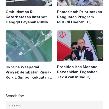
Ombudsman RI:
Pemerintah Prioritaskan
Keterbatasan Internet
Penguatan Program
Ganggu Layanan Publik
MBG di Daerah 3T,
Digital dan Hak
Menko Pangan Tegaskan
Masyarakat
Komitmen
Presiden Iran Masoud
Ukraina Waspadai
Pezeshkian Tegaskan
Proyek Jembatan Rusia-
Tak Akan Mundur,
Korut: Simbol Kekuatan
Bantah Klaim Ancam
Aliansi Militer Baru?
Resign Berulang Kali
Search for: