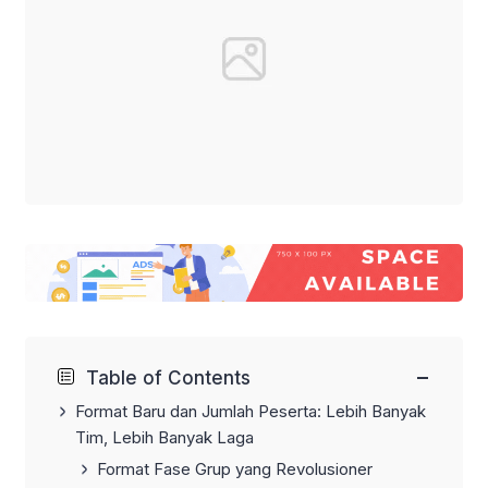
−
Table of Contents
Format Baru dan Jumlah Peserta: Lebih Banyak
Tim, Lebih Banyak Laga
Format Fase Grup yang Revolusioner