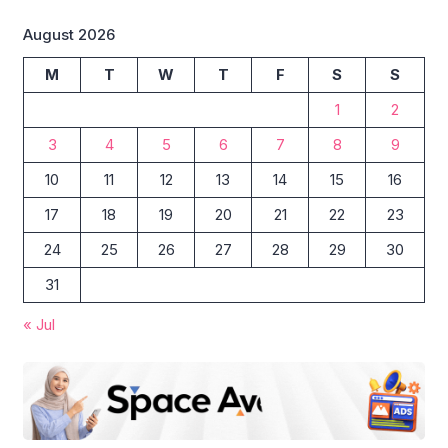
August 2026
M
T
W
T
F
S
S
1
2
3
4
5
6
7
8
9
10
11
12
13
14
15
16
17
18
19
20
21
22
23
24
25
26
27
28
29
30
31
« Jul