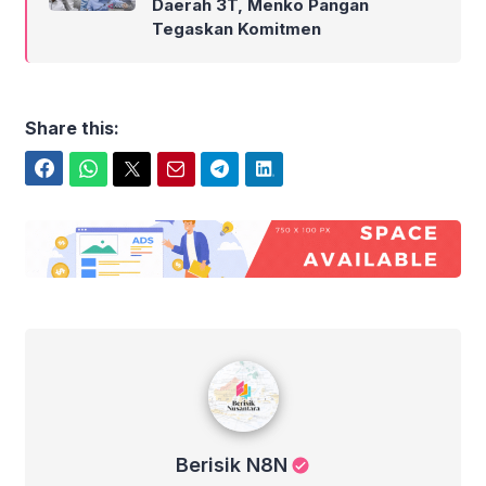
Daerah 3T, Menko Pangan
Tegaskan Komitmen
Share this:
Facebook
WhatsApp
Twitter
Email
Telegram
LinkedIn
Berisik N8N
Berisik N8N