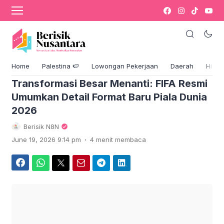
›
Komentar
Blog & Berita
Home
Palestina 🍉
Lowongan Pekerjaan
Daerah
Hikm
Transformasi Besar Menanti: FIFA Resmi
Umumkan Detail Format Baru Piala Dunia
2026
Berisik N8N
.
June 19, 2026 9:14 pm
4 menit membaca
Facebook
WhatsApp
Twitter
Email
Telegram
LinkedIn