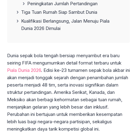
Peningkatan Jumlah Pertandingan
Tiga Tuan Rumah Siap Sambut Dunia
Kualifikasi Berlangsung, Jalan Menuju Piala
Dunia 2026 Dimulai
Dunia sepak bola tengah bersiap menyambut era baru
seiring FIFA mengumumkan detail format terbaru untuk
Piala Dunia 2026
. Edisi ke-23 turnamen sepak bola akbar ini
akan menjadi tonggak sejarah dengan penambahan jumlah
peserta menjadi 48 tim, serta inovasi signifikan dalam
struktur pertandingan. Amerika Serikat, Kanada, dan
Meksiko akan berbagi kehormatan sebagai tuan rumah,
menjanjikan gelaran yang lebih besar dan inklusif.
Perubahan ini bertujuan untuk memberikan kesempatan
lebih luas bagi negara-negara partisipan, sekaligus
meningkatkan daya tarik kompetisi global ini.