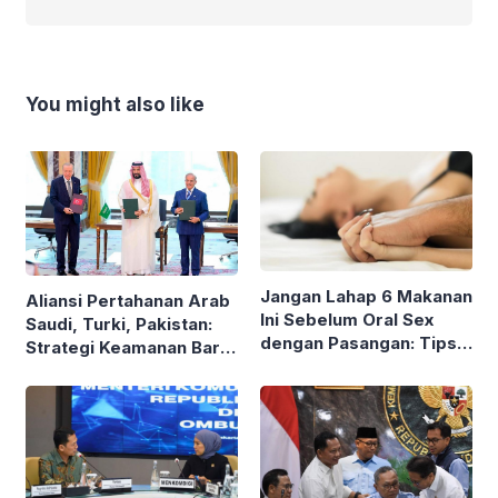
You might also like
Jangan Lahap 6 Makanan
Aliansi Pertahanan Arab
Ini Sebelum Oral Sex
Saudi, Turki, Pakistan:
dengan Pasangan: Tips
Strategi Keamanan Baru
dari Seksolog
di Timur Tengah