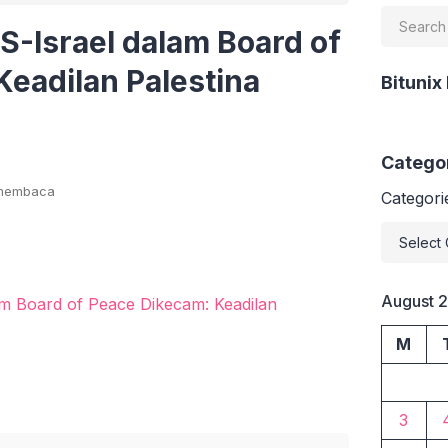
S-Israel dalam Board of
eadilan Palestina
Bitunix
Catego
 membaca
Categori
August 
M
3