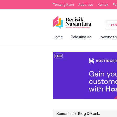
Tentang Kami
Advertise
Kontak
Fa
Tren
Home
Palestina 🍉
Lowongan 
›
Komentar
Blog & Berita