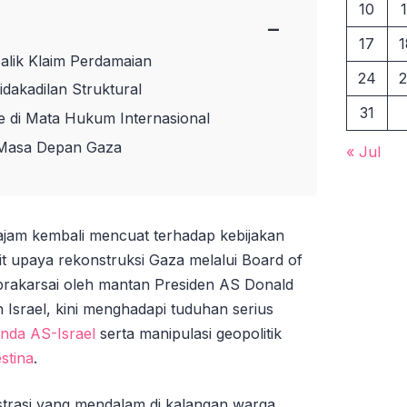
10
1
−
17
1
Balik Klaim Perdamaian
24
2
idakadilan Struktural
31
ce di Mata Hukum Internasional
k Masa Depan Gaza
« Jul
tajam kembali mencuat terhadap kebijakan
ait upaya rekonstruksi Gaza melalui Board of
iprakarsai oleh mantan Presiden AS Donald
Israel, kini menghadapi tuduhan serius
anda AS-Israel
serta manipulasi geopolitik
stina
.
ustrasi yang mendalam di kalangan warga