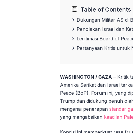
Table of Contents
Dukungan Militer AS di 
Penolakan Israel dan Ket
Legitimasi Board of Pea
Pertanyaan Kritis untu
WASHINGTON / GAZA
– Kritik 
Amerika Serikat dan Israel terk
Peace (BoP). Forum ini, yang d
Trump dan didukung penuh oleh 
mengenai penerapan
standar g
yang mengabaikan
keadilan Pale
Kondisi ini memperkuat rasa fr