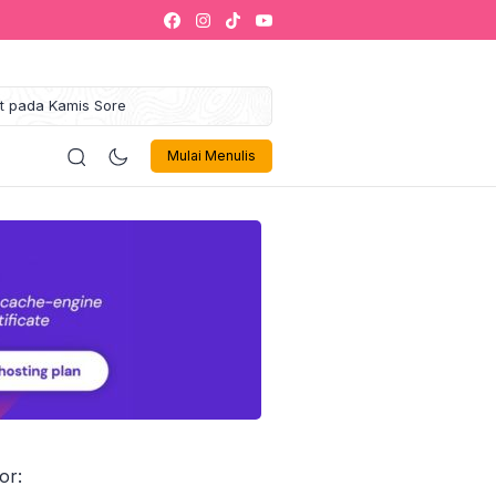
at pada Kamis Sore
gung Maulid Akbar 2025
ustahik Jadi Muzakki
logi
Politik
Olahraga
Musik 🎶
Sign In
iklan
Mulai Menulis
kaf Sukses Siap Jadi Ikon
egori Zakat Management
alaysia
Gelar Leadership Training
kti Inovasi dan Tata Kelola
Israel Akan Dibebaskan
 1000 Penerima Manfaat
or: