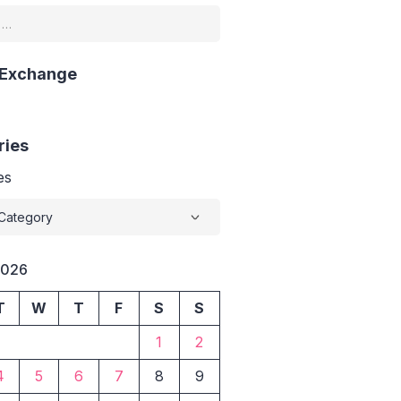
 Exchange
ries
es
2026
T
W
T
F
S
S
1
2
4
5
6
7
8
9