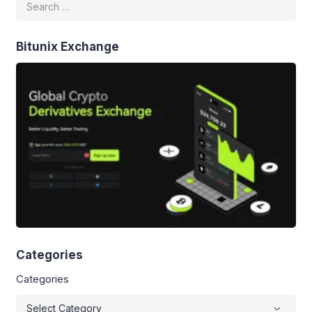
Bitunix Exchange
Categories
Categories