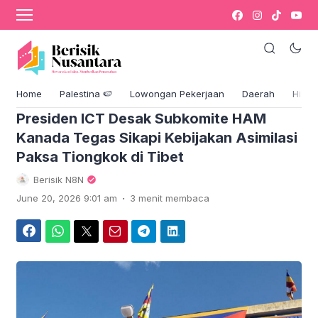
›
Komentar
Blog & Berita
Home
Palestina 🍉
Lowongan Pekerjaan
Daerah
Hikm
Presiden ICT Desak Subkomite HAM
Kanada Tegas Sikapi Kebijakan Asimilasi
Paksa Tiongkok di Tibet
Berisik N8N
.
June 20, 2026 9:01 am
3 menit membaca
Facebook
WhatsApp
Twitter
Email
Telegram
LinkedIn