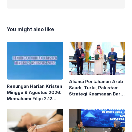
You might also like
Aliansi Pertahanan Arab
Renungan Harian Kristen
Saudi, Turki, Pakistan:
Minggu 9 Agustus 2026:
Strategi Keamanan Baru
Memahami Filipi 2:12
di Timur Tengah
dalam Kehidupan Sehari-
hari