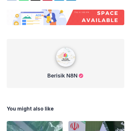
Berisik N8N
Berisik N8N
You might also like