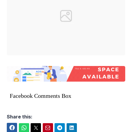
Facebook Comments Box
Share this:
Facebook
WhatsApp
Twitter
Email
Telegram
LinkedIn