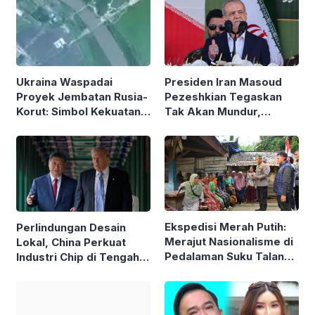
Presiden Iran Masoud
Ukraina Waspadai
Pezeshkian Tegaskan
Proyek Jembatan Rusia-
Tak Akan Mundur,
Korut: Simbol Kekuatan
Bantah Klaim Ancam
Aliansi Militer Baru?
Resign Berulang Kali
Ekspedisi Merah Putih:
Perlindungan Desain
Merajut Nasionalisme di
Lokal, China Perkuat
Pedalaman Suku Talang
Industri Chip di Tengah
Mamak Jelang HUT ke-
Pembatasan AS
81 RI