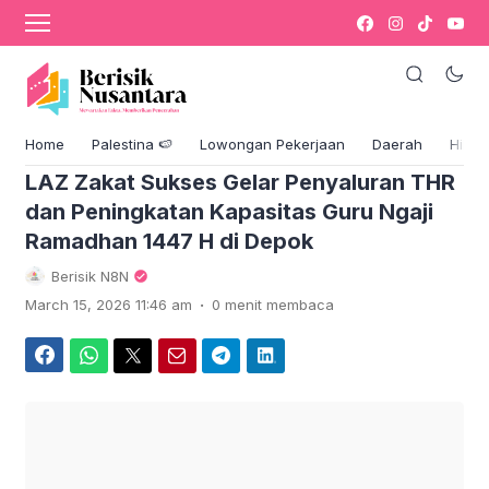
›
Komentar
Blog & Berita
Home
Palestina 🍉
Lowongan Pekerjaan
Daerah
Hikm
LAZ Zakat Sukses Gelar Penyaluran THR
dan Peningkatan Kapasitas Guru Ngaji
Ramadhan 1447 H di Depok
Berisik N8N
.
March 15, 2026 11:46 am
0 menit membaca
Facebook
WhatsApp
Twitter
Email
Telegram
LinkedIn