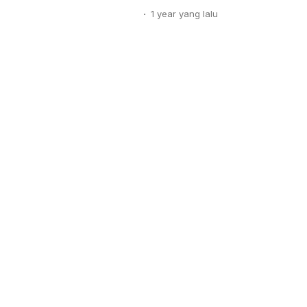
(KPMD) Proudly Present 🌟 ╔══
.
1 year
yang lalu
═══╗ 💫 TADABBUR 2025 💫 ✨ 
Dekatkan Diri, Bersihkan Qolbu,