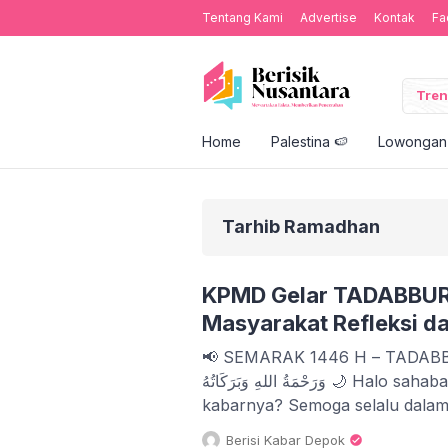
Tentang Kami
Advertise
Kontak
Fa
Tren
Home
Palestina 🍉
Lowongan 
Tarhib Ramadhan
KPMD Gelar TADABBUR
Masyarakat Refleksi da
📢 SEMARAK 1446 H – TADABBUR 2025 📢 كُمْ
وَرَحْمَةُ اللهِ وَبَرَكَاتُهُ 🌙 Halo sahabat fii sabilillah! Bagaimana
kabarnya? Semoga selalu dalam
Nya, Aamiin. 🤲🏻 🌟 Kesatuan 
Berisi Kabar Depok