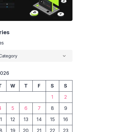
ries
es
2026
T
W
T
F
S
S
1
2
4
5
6
7
8
9
1
12
13
14
15
16
8
19
20
21
22
23