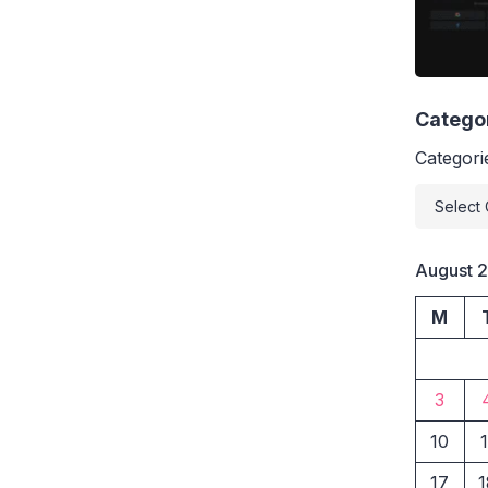
═ •❖° •.𑁍᪥𑁍.• °❖•
Tingkatkan Amal,
 dan Raih […]
Catego
Categori
August 
M
3
10
1
17
1