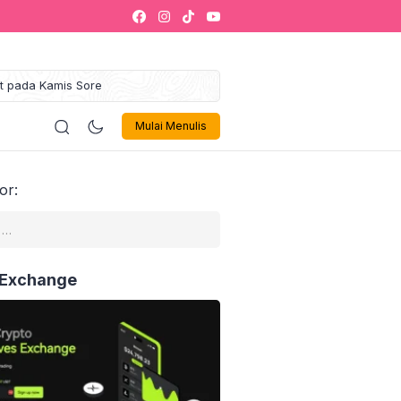
at pada Kamis Sore
gung Maulid Akbar 2025
ustahik Jadi Muzakki
logi
Politik
Olahraga
Musik 🎶
Sign In
iklan
Mulai Menulis
kaf Sukses Siap Jadi Ikon
egori Zakat Management
alaysia
or:
Gelar Leadership Training
kti Inovasi dan Tata Kelola
Israel Akan Dibebaskan
 1000 Penerima Manfaat
 Exchange