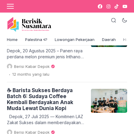
Pemberdayaan
Melon Inthanon Hasil
Kolaborasi Zakat Sukses, SEBI,
dan Wakaf Sukses Siap Jadi
Home
Palestina 🍉
Lowongan Pekerjaan
Daerah
Hikm
Ikon Pemberdayaan
Depok, 20 Agustus 2025 – Panen raya
perdana melon premium jenis Inthanon
resmi digelar di SEBI Sukses Farm,
Berisi Kabar Depok
Sawangan, Depok, Rabu (20/8).
.
12 months
yang lalu
Kegiatan ini merupakan hasil kolaborasi
LAZ Zakat Sukses, Institut Agama Islam
(IAI) SEBI, dan Wakaf Sukses dalam
☕ Barista Sukses Berdaya
program pemberdayaan pertanian
Batch 6: Sudaya Coffee
berkelanjutan. Program ini dihadiri
Kembali Berdayakan Anak
sejumlah tokoh penting, antara lain
Muda Lewat Dunia Kopi
Direktur LAZ Zakat Sukses […]
Depok, 27 Juli 2025 — Komitmen LAZ
Zakat Sukses dalam memberdayakan
generasi muda melalui keterampilan
Berisi Kabar Depok