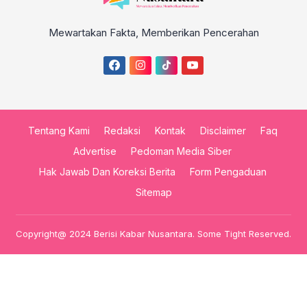
Mewartakan Fakta, Memberikan Pencerahan
Tentang Kami
Redaksi
Kontak
Disclaimer
Faq
Advertise
Pedoman Media Siber
Hak Jawab Dan Koreksi Berita
Form Pengaduan
Sitemap
Copyright@ 2024 Berisi Kabar Nusantara. Some Tight Reserved.