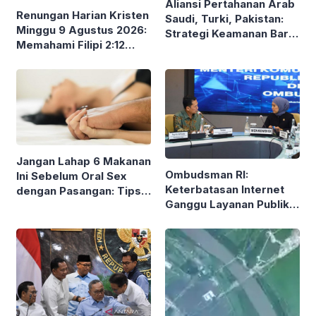
Aliansi Pertahanan Arab
Renungan Harian Kristen
Saudi, Turki, Pakistan:
Minggu 9 Agustus 2026:
Strategi Keamanan Baru
Memahami Filipi 2:12
di Timur Tengah
dalam Kehidupan Sehari-
hari
Jangan Lahap 6 Makanan
Ombudsman RI:
Ini Sebelum Oral Sex
Keterbatasan Internet
dengan Pasangan: Tips
Ganggu Layanan Publik
dari Seksolog
Digital dan Hak
Masyarakat