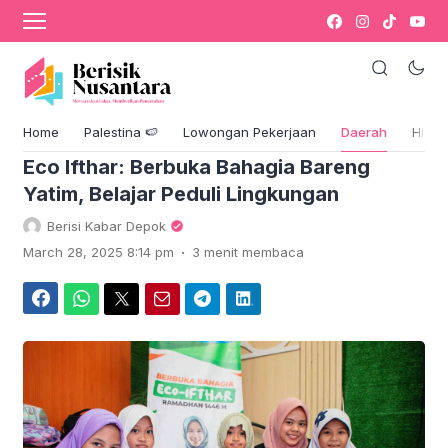
›
Komentar
Blog & Berita
Home
Palestina 🍉
Lowongan Pekerjaan
Daerah
Hikm
Eco Ifthar: Berbuka Bahagia Bareng
Yatim, Belajar Peduli Lingkungan
Berisi Kabar Depok
.
March 28, 2025 8:14 pm
3 menit membaca
Facebook
WhatsApp
Twitter
Email
Telegram
LinkedIn