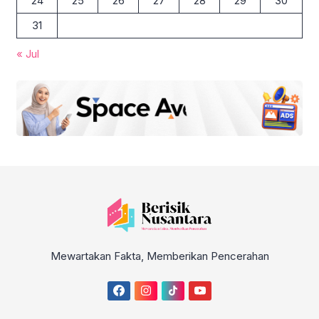
24
25
26
27
28
29
30
31
« Jul
Mewartakan Fakta, Memberikan Pencerahan