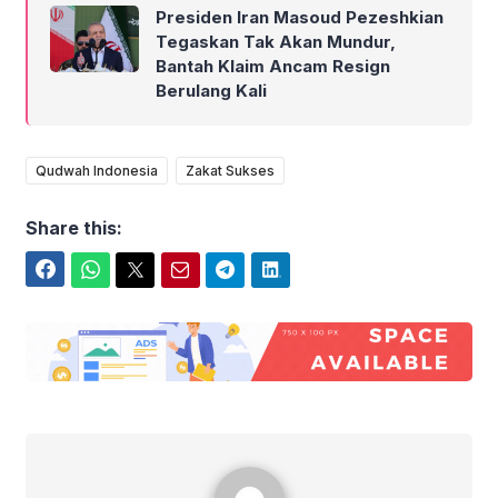
Presiden Iran Masoud Pezeshkian
Tegaskan Tak Akan Mundur,
Bantah Klaim Ancam Resign
Berulang Kali
Qudwah Indonesia
Zakat Sukses
Share this:
Facebook
WhatsApp
Twitter
Email
Telegram
LinkedIn
Berisi Kabar Depok